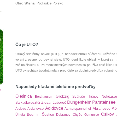
Obec
Wizna
, Podlaskie Poľsko
Čo je UTO?
Uzlový telefónny obvoc (UTO) je neoddeliteľnou súčasťou každého 
volaní z pevnej do pevnej siete. UTO identifikuje oblasť, v ktorej s
začína číslicou 0. Pri medzimestkých hovoroch sa používa celé číslo 
UTO vynecháva úvodná nula a pred číslo sa doplní predvoľba volaného š
Naposledy hľadané telefónne predvoľby
k
Oleśnica
Gröbzig
Nekézse
Svätuše
Tišnov
Berzhausen
Düngenheim
Parsteinsee
Ziesar
Ľuboreč
Sarkadkeresztúr
Adidovce
Ab
Abranovce
Ardovo
Ardanovce
Achterspannerhof
Osikov
Bodmin
Čestice
Chyše
Újhuta
Dobranov
Gomunice