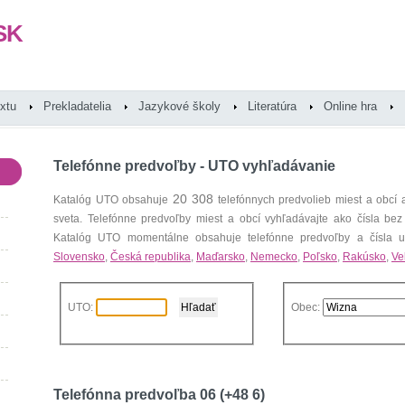
SK
extu
Prekladatelia
Jazykové školy
Literatúra
Online hra
Telefónne predvoľby - UTO vyhľadávanie
20 308
Katalóg UTO obsahuje
telefónnych predvolieb miest a obcí
sveta. Telefónne predvoľby miest a obcí vyhľadávajte ako čísla bez
Katalóg UTO momentálne obsahuje telefónne predvoľby a čísla uz
Slovensko
,
Česká republika
,
Maďarsko
,
Nemecko
,
Poľsko
,
Rakúsko
,
Ve
UTO:
Obec:
Telefónna predvoľba 06 (+48 6)