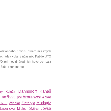
telefónneho hovoru okrem miestnych
a nachádza volaný účastník. Každé UTO
UTO, pri medzinárodných hovoroch sa z
tátu / kontinentu.
Dahnsdorf
Kanaš
ny
Kaluža
Arnutovce
Lanžhot
Epöl
Arma
ovce
Miłobądz
Wińsko
Złotoryja
Jasenová
Jovsa
Mielec
Dívčice