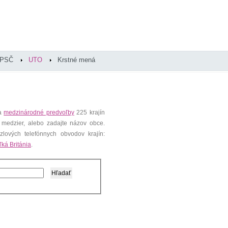
PSČ
UTO
Krstné mená
 a
medzinárodné predvoľby
225 krajín
 medzier, alebo zadajte názov obce.
lových telefónnych obvodov krajín:
ľká Británia
.