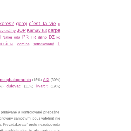
keres?
geroj
c´est la vie
g
carpe
JOP
Kamav tut
viorálny
i
PR
DZ
HR
Naker oda
dilino
ko
izácia
L
domina
sofistikovaný
ncephalographia
ADI
(15%)
(30%)
dulovac
kvarcit
%)
(11%)
(19%)
 pridávané a kontrolované priebežne.
editovaný samotnými používateľmi) nie
e. Prevádzkovateľ preto nezodpovedá
ník cudzích slov
je otvorený projekt