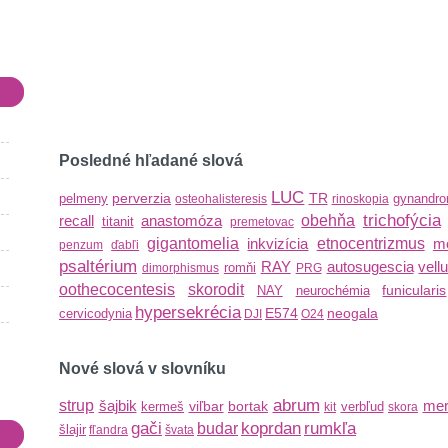
Posledné hľadané slová
LUC
perverzia
TR
pelmeny
gynandro
osteohalisteresis
rinoskopia
trichofýcia
recall
anastomóza
obehňa
titanit
premetovac
gigantomelia
inkvizícia
etnocentrizmus
m
penzum
ďabľi
psaltérium
RAY
autosugescia
vell
romňi
dimorphismus
PRG
oothecocentesis
skorodit
funicularis
NAY
neurochémia
hypersekrécia
E574
neogala
cervicodynia
DJI
O24
Nové slová v slovníku
abrum
strup
šajbik
mer
viľbar
bortak
kermeš
verbľud
kit
skora
gači
koprdan
rumkľa
budar
šlajir
fľandra
švata