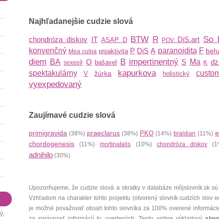
Najhľadanejšie cudzie slová
BTW
R
So 
chondróza diskov
IT
DiS.art
ASAP
D
POV
konvenčný
P
DiS
A
paranoidita
F
beha
proaktivita
Mea culpa
diem
B
impertinentný
BA
O
S
Ma
dz
bašavel
sexepíl
K
kapurkova
spektakulárny
custom
žúrka
V
holistický
vyexpedovaný
Zaujímavé cudzie slová
primigravida
praeclarus
e
PKO
(38%)
(38%)
(14%)
braldian
(11%)
chordogenesis
(11%)
mortinatalis
(10%)
chondróza diskov
(1
adnihilo
(30%)
Upozorňujeme, že cudzie slová a skratky v databáze môjslovník.sk sú
Vzhľadom na charakter tohto projektu (otvorený slovník cudzích slov 
je možné považovať obsah tohto slovníka za 100% overené informáci
ý,
za správnosť informácií tu uvedených. Tento online výkladový
slov