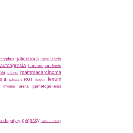
galicizmus
nazalizácia
morphus
autoagresia
haemosporidiosis
mammacarcinoma
ola
adeps
us
ferrum
thrichiasis
RGT
fluidum
gametogenesis
aréna
myoma
inďa
jafyry
gygacky
sverbohusky