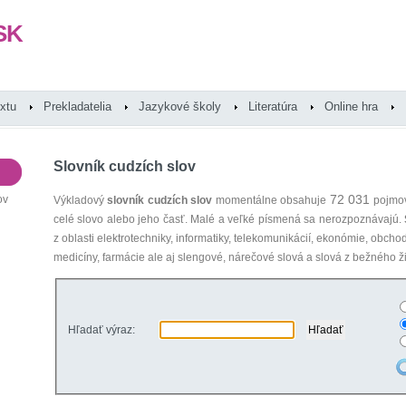
SK
extu
Prekladatelia
Jazykové školy
Literatúra
Online hra
Slovník cudzích slov
72 031
ov
Výkladový
slovník cudzích slov
momentálne obsahuje
pojmov
celé slovo alebo jeho časť. Malé a veľké písmená sa nerozpoznávajú.
z oblasti elektrotechniky, informatiky, telekomunikácií, ekonómie, obcho
medicíny, farmácie ale aj slengové, nárečové slová a slová z bežného ži
Hľadať výraz: