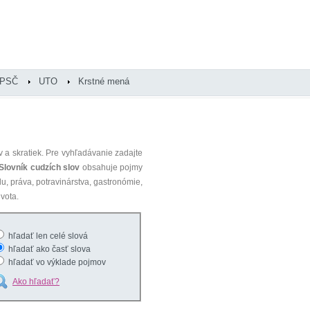
PSČ
UTO
Krstné mená
 a skratiek. Pre vyhľadávanie zadajte
Slovník cudzích slov
obsahuje pojmy
du, práva, potravinárstva, gastronómie,
vota.
hľadať len celé slová
hľadať ako časť slova
hľadať vo výklade pojmov
Ako hľadať?