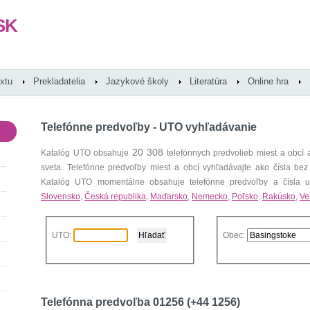
SK
extu
Prekladatelia
Jazykové školy
Literatúra
Online hra
Telefónne predvoľby - UTO vyhľadávanie
20 308
Katalóg UTO obsahuje
telefónnych predvolieb miest a obcí
sveta. Telefónne predvoľby miest a obcí vyhľadávajte ako čísla bez
Katalóg UTO momentálne obsahuje telefónne predvoľby a čísla uz
Slovensko
,
Česká republika
,
Maďarsko
,
Nemecko
,
Poľsko
,
Rakúsko
,
Ve
UTO:
Obec:
Telefónna predvoľba 01256 (+44 1256)