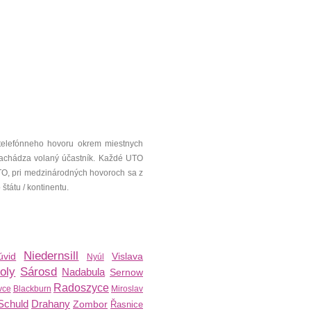
telefónneho hovoru okrem miestnych
a nachádza volaný účastník. Každé UTO
UTO, pri medzinárodných hovoroch sa z
tátu / kontinentu.
Niedernsill
úvid
Vislava
Nyúl
oly
Sárosd
Nadabula
Sernow
Radoszyce
vce
Blackburn
Miroslav
Schuld
Drahany
Zombor
Řasnice