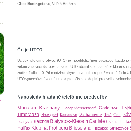
Obec
Basingstoke
, Veľká Británia
Čo je UTO?
Uzlový telefónny obvoc (UTO) je neoddeliteľnou súčasťou každého 
volaní z pevnej do pevnej siete. UTO identifikuje oblasť, v ktorej s
začína číslicou 0. Pri medzimestkých hovoroch sa používa celé číslo 
UTO vynecháva úvodná nula a pred číslo sa doplní predvoľba volaného š
Naposledy hľadané telefónne predvoľby
k
Monstab
Krasňany
Godetowo
Hajd
Langenhennersdorf
Sáv
Timoradza
Varhaňovce
Tisá
Nowogard
Orci
Kamanová
Białystok-Kleosin
Kalonda
Carlisle
Leányvár
Csomád
Lučko
Halifax
Klubina
Frohburg
Brieselang
Striežovce
Tiszabög