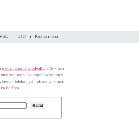
PSČ
UTO
Krstné mená
 a
medzinárodné predvoľby
225 krajín
 medzier, alebo zadajte názov obce.
lových telefónnych obvodov krajín:
ľká Británia
.