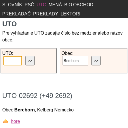
SLOVNÍK
PSČ
UTO
MENÁ
BIO OBCHOD
PREKLADAČ
PREKLADY
LEKTORI
UTO
Pre vyhľadanie UTO zadajte číslo bez medzier alebo názov
obce.
UTO:
Obec:
UTO 02692 (+49 2692)
Obec
Bereborn
, Kelberg Nemecko
hore