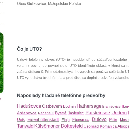
Obec
Golkowice
, Małopolskie Poľsko
Čo je UTO?
Uzlový telefónny obvoc (UTO) je neoddeliteľnou súčasťou každého 
volaní z pevnej do pevnej siete. UTO identifikuje oblasť, v ktorej s
začína číslicou 0. Pri medzimestkých hovoroch sa používa celé číslo 
UTO vynecháva úvodná nula a pred číslo sa doplní predvoľba volaného š
Naposledy hľadané telefónne predvoľby
k
Hadušovce
Hathersage
Ostbevern
Bodmin
Iker
Branišovice
Uedem
Parsteinsee
Ardanovce
Bystrá
Jasieniec
Radebeul
Eisenhüttenstadt
Dulovo
Ueß
Pitín
Ebersroda
Einig
Moso
Tanvald
Külsőmonor
Döttesfeld
Csomád
Alsóp
Komanica