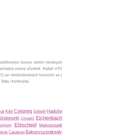
telefónneho hovoru okrem miestnych
a nachádza volaný účastník. Každé UTO
UTO, pri medzinárodných hovoroch sa z
tátu / kontinentu.
Csepreg
Hadoše
vár
Kiliti
Soboth
Eichenbach
Bridgnorth
Chvaleč
Ehlscheid
Markranstädt
nújhely
Bakonyszentkirály
áhok
Casekow