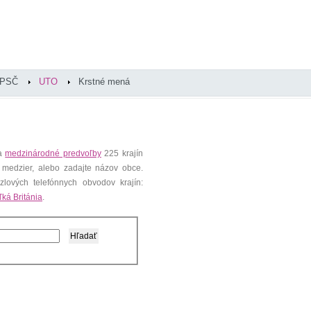
PSČ
UTO
Krstné mená
 a
medzinárodné predvoľby
225 krajín
 medzier, alebo zadajte názov obce.
lových telefónnych obvodov krajín:
ľká Británia
.