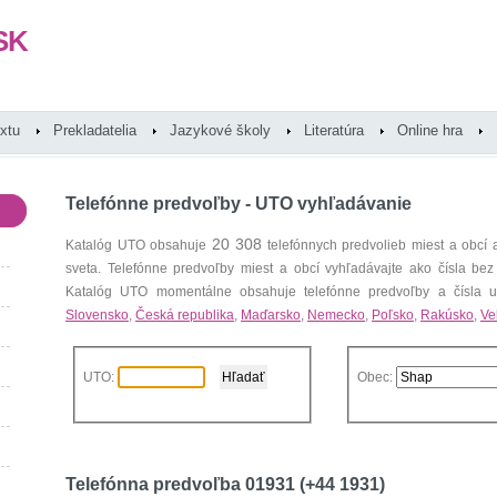
SK
extu
Prekladatelia
Jazykové školy
Literatúra
Online hra
Telefónne predvoľby - UTO vyhľadávanie
20 308
Katalóg UTO obsahuje
telefónnych predvolieb miest a obcí
sveta. Telefónne predvoľby miest a obcí vyhľadávajte ako čísla bez
Katalóg UTO momentálne obsahuje telefónne predvoľby a čísla uz
Slovensko
,
Česká republika
,
Maďarsko
,
Nemecko
,
Poľsko
,
Rakúsko
,
Ve
UTO:
Obec:
Telefónna predvoľba 01931 (+44 1931)