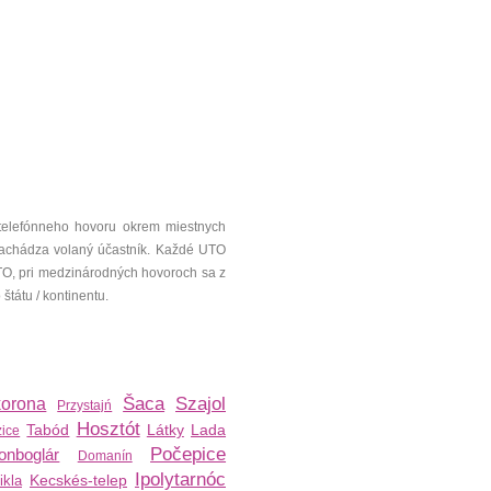
telefónneho hovoru okrem miestnych
a nachádza volaný účastník. Každé UTO
UTO, pri medzinárodných hovoroch sa z
tátu / kontinentu.
Šaca
Szajol
korona
Przystajń
Hosztót
Tabód
Látky
Lada
ice
Počepice
onboglár
Domanín
Ipolytarnóc
Kecskés-telep
ikla