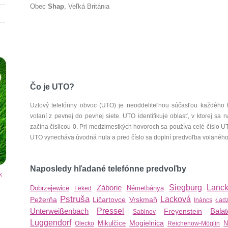
Obec
Shap
, Veľká Británia
Čo je UTO?
Uzlový telefónny obvoc (UTO) je neoddeliteľnou súčasťou každého 
volaní z pevnej do pevnej siete. UTO identifikuje oblasť, v ktorej s
začína číslicou 0. Pri medzimestkých hovoroch sa používa celé číslo 
UTO vynecháva úvodná nula a pred číslo sa doplní predvoľba volaného š
Naposledy hľadané telefónne predvoľby
k
Záborie
Siegburg
Lanc
Dobrzejewice
Németbánya
Feked
Pstruša
Lacková
Pežerňa
Ličartovce
Vrskmaň
Ináncs
Ładz
Unterweißenbach
Pressel
Balat
Freyenstein
Sabinov
Luggendorf
Mogielnica
Mikulčice
N
Olecko
Reichenow-Möglin