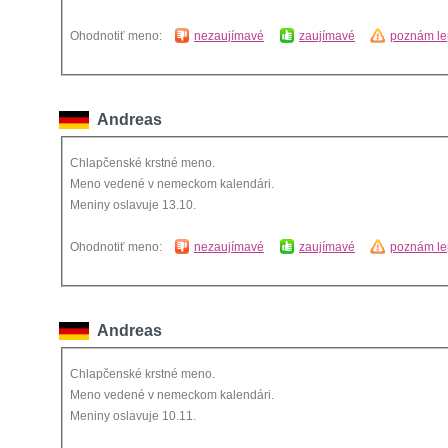
Ohodnotiť meno:
nezaujímavé
zaujímavé
poznám le
Andreas
Chlapčenské krstné meno.
Meno vedené v nemeckom kalendári.
Meniny oslavuje 13.10.
Ohodnotiť meno:
nezaujímavé
zaujímavé
poznám le
Andreas
Chlapčenské krstné meno.
Meno vedené v nemeckom kalendári.
Meniny oslavuje 10.11.