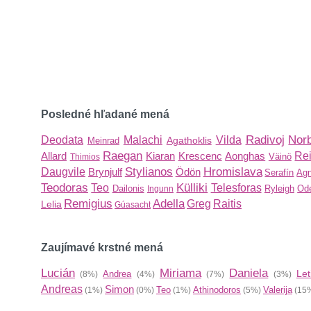
Posledné hľadané mená
Radivoj
Norb
Deodata
Malachi
Vilda
Agathoklis
Meinrad
Raegan
Allard
Kiaran
Krescenc
Aonghas
Re
Väinö
Thimios
Stylianos
Hromislava
Daugvile
Brynjulf
Ödön
Serafín
Ag
Teodoras
Külliki
Teo
Telesforas
Dailonis
Ryleigh
Ode
Ingunn
Remigius
Adella
Greg
Raitis
Lelia
Gúasacht
Zaujímavé krstné mená
Lucián
Miriama
Daniela
Let
Andrea
(8%)
(4%)
(7%)
(3%)
Andreas
Simon
Teo
Athinodoros
Valerija
(1%)
(0%)
(1%)
(5%)
(15