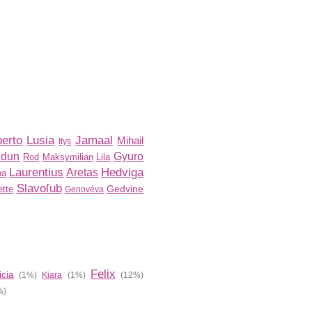
erto
Lusia
Jamaal
Mihail
Itys
idun
Gyuro
Rod
Maksymilian
Lila
Laurentius
Hedviga
Aretas
na
Slavoľub
Gedvine
tte
Genovéva
Felix
icia
(1%)
Kiara
(1%)
(12%)
%)