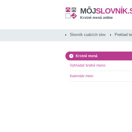
MÔJ
SLOVNÍK.
Krstné mená online
Slovník cudzích slov
Preklad t
Krstné mená
Vyhľadať krstné meno
Kalendár mien