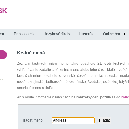
SK
extu
Prekladatelia
Jazykové školy
Literatúra
Online hra
Krstné mená
21 655
Zoznam
krstných mien
momentálne obsahuje
krstných 
vyhľadávanie zadajte celé krstné meno alebo jeho časť. Malé a veľk
krstných mien
obsahuje slovenské, české, nemecké, rakúske, maďars
ruské, ukrajinské, bulharské, nórske, fínske, švédske, estónske, lotyšsk
americké mená a ďalšie.
Ak hľadáte informácie o meninách na konkrétny deň, pozrite sa do
kale
Hľadať meno: