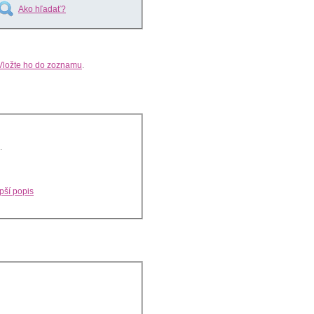
Ako hľadať?
Vložte ho do zoznamu
.
.
pší popis