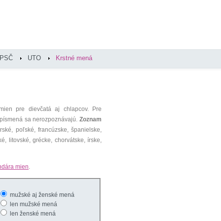
PSČ
UTO
Krstné mená
mien pre dievčatá aj chlapcov. Pre
é písmená sa nerozpoznávajú.
Zoznam
ké, poľské, francúzske, španielske,
é, litovské, grécke, chorvátske, írske,
ndára mien
.
mužské aj ženské mená
len mužské mená
len ženské mená