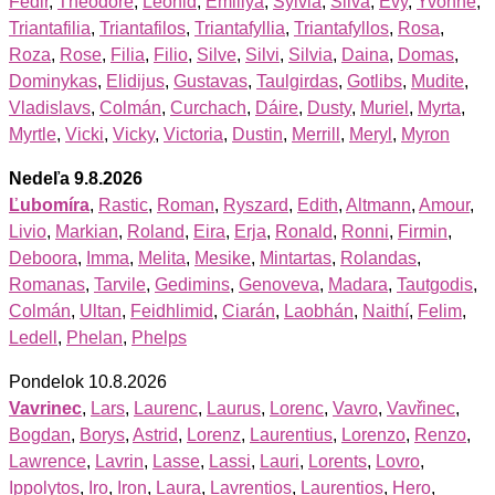
Fedir
,
Theodore
,
Leonid
,
Emiliya
,
Sylvia
,
Silva
,
Evy
,
Yvonne
,
Triantafilia
,
Triantafilos
,
Triantafyllia
,
Triantafyllos
,
Rosa
,
Roza
,
Rose
,
Filia
,
Filio
,
Silve
,
Silvi
,
Silvia
,
Daina
,
Domas
,
Dominykas
,
Elidijus
,
Gustavas
,
Taulgirdas
,
Gotlibs
,
Mudite
,
Vladislavs
,
Colmán
,
Curchach
,
Dáire
,
Dusty
,
Muriel
,
Myrta
,
Myrtle
,
Vicki
,
Vicky
,
Victoria
,
Dustin
,
Merrill
,
Meryl
,
Myron
Nedeľa 9.8.2026
Ľubomíra
,
Rastic
,
Roman
,
Ryszard
,
Edith
,
Altmann
,
Amour
,
Livio
,
Markian
,
Roland
,
Eira
,
Erja
,
Ronald
,
Ronni
,
Firmin
,
Deboora
,
Imma
,
Melita
,
Mesike
,
Mintartas
,
Rolandas
,
Romanas
,
Tarvile
,
Gedimins
,
Genoveva
,
Madara
,
Tautgodis
,
Colmán
,
Ultan
,
Feidhlimid
,
Ciarán
,
Laobhán
,
Naithí
,
Felim
,
Ledell
,
Phelan
,
Phelps
Pondelok 10.8.2026
Vavrinec
,
Lars
,
Laurenc
,
Laurus
,
Lorenc
,
Vavro
,
Vavřinec
,
Bogdan
,
Borys
,
Astrid
,
Lorenz
,
Laurentius
,
Lorenzo
,
Renzo
,
Lawrence
,
Lavrin
,
Lasse
,
Lassi
,
Lauri
,
Lorents
,
Lovro
,
Ippolytos
,
Iro
,
Iron
,
Laura
,
Lavrentios
,
Laurentios
,
Hero
,