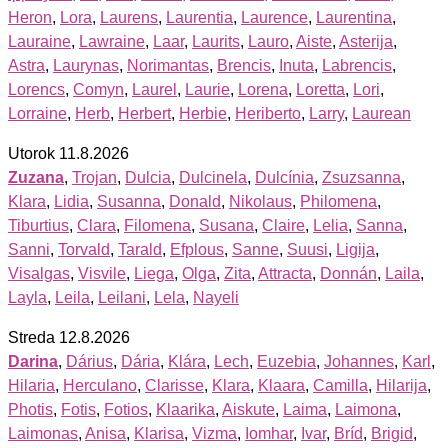
Heron
,
Lora
,
Laurens
,
Laurentia
,
Laurence
,
Laurentina
,
Lauraine
,
Lawraine
,
Laar
,
Laurits
,
Lauro
,
Aiste
,
Asterija
,
Astra
,
Laurynas
,
Norimantas
,
Brencis
,
Inuta
,
Labrencis
,
Lorencs
,
Comyn
,
Laurel
,
Laurie
,
Lorena
,
Loretta
,
Lori
,
Lorraine
,
Herb
,
Herbert
,
Herbie
,
Heriberto
,
Larry
,
Laurean
Utorok 11.8.2026
Zuzana
,
Trojan
,
Dulcia
,
Dulcinela
,
Dulcínia
,
Zsuzsanna
,
Klara
,
Lidia
,
Susanna
,
Donald
,
Nikolaus
,
Philomena
,
Tiburtius
,
Clara
,
Filomena
,
Susana
,
Claire
,
Lelia
,
Sanna
,
Sanni
,
Torvald
,
Tarald
,
Efplous
,
Sanne
,
Suusi
,
Ligija
,
Visalgas
,
Visvile
,
Liega
,
Olga
,
Zita
,
Attracta
,
Donnán
,
Laila
,
Layla
,
Leila
,
Leilani
,
Lela
,
Nayeli
Streda 12.8.2026
Darina
,
Dárius
,
Dária
,
Klára
,
Lech
,
Euzebia
,
Johannes
,
Karl
,
Hilaria
,
Herculano
,
Clarisse
,
Klara
,
Klaara
,
Camilla
,
Hilarija
,
Photis
,
Fotis
,
Fotios
,
Klaarika
,
Aiskute
,
Laima
,
Laimona
,
Laimonas
,
Anisa
,
Klarisa
,
Vizma
,
Iomhar
,
Ivar
,
Bríd
,
Brigid
,