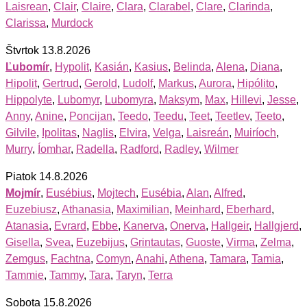
Laisrean
,
Clair
,
Claire
,
Clara
,
Clarabel
,
Clare
,
Clarinda
,
Clarissa
,
Murdock
Štvrtok 13.8.2026
Ľubomír
,
Hypolit
,
Kasián
,
Kasius
,
Belinda
,
Alena
,
Diana
,
Hipolit
,
Gertrud
,
Gerold
,
Ludolf
,
Markus
,
Aurora
,
Hipólito
,
Hippolyte
,
Lubomyr
,
Lubomyra
,
Maksym
,
Max
,
Hillevi
,
Jesse
,
Anny
,
Anine
,
Poncijan
,
Teedo
,
Teedu
,
Teet
,
Teetlev
,
Teeto
,
Gilvile
,
Ipolitas
,
Naglis
,
Elvira
,
Velga
,
Laisreán
,
Muiríoch
,
Murry
,
Íomhar
,
Radella
,
Radford
,
Radley
,
Wilmer
Piatok 14.8.2026
Mojmír
,
Eusébius
,
Mojtech
,
Eusébia
,
Alan
,
Alfred
,
Euzebiusz
,
Athanasia
,
Maximilian
,
Meinhard
,
Eberhard
,
Atanasia
,
Evrard
,
Ebbe
,
Kanerva
,
Onerva
,
Hallgeir
,
Hallgjerd
,
Gisella
,
Svea
,
Euzebijus
,
Grintautas
,
Guoste
,
Virma
,
Zelma
,
Zemgus
,
Fachtna
,
Comyn
,
Anahi
,
Athena
,
Tamara
,
Tamia
,
Tammie
,
Tammy
,
Tara
,
Taryn
,
Terra
Sobota 15.8.2026