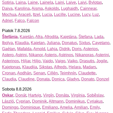
Sotiria
,
Laina
,
Laine
,
Lainela
,
Laini
,
Laive
,
Laivi
,
Bylotas
,
Daiva
,
Karolina
,
Aisma
,
Askolds
,
Lughaidh
,
Cainnear
,
Mochua
,
Araceli
,
Itzel
,
Lucia
,
Lucille
,
Lucine
,
Lucy
,
Luz
,
Adriel
,
Falco
,
Falcon
Piatok 7.8.2026
Štefánia
,
Kajetán
,
Afra
,
Afrodita
,
Kajetána
,
Štefana
,
Lada
,
Ibolya
,
Klaudia
,
Kajetan
,
Juliana
,
Donatus
,
Sixtus
,
Cayetano
,
Gaétan
,
Mafalda
,
Arnold
,
Lahja
,
Didrik
,
Doris
,
Asterios
,
Astero
,
Astrini
,
Nikanor
,
Asteris
,
Astrinos
,
Nikanoras
,
Asterini
,
Asterinos
,
Hiljar
,
Hiljo
,
Vaido
,
Vaigo
,
Vaiko
,
Drasutis
,
Jogile
,
Kajetonas
,
Klaudija
,
Sikstas
,
Alfreds
,
Helara
,
Madars
,
Cronan
,
Aodhán
,
Senan
,
Cillén
,
Teimhnín
,
Claudette
,
Claudia
,
Claudine
,
Donata
,
Donica
,
Gladys
,
Donato
,
Donzel
Sobota 8.8.2026
Oskar
,
Donát
,
Hartvig
,
Virgín
,
Donáta
,
Virgínia
,
Soběslav
,
László
,
Cyprian
,
Dominik
,
Altmann
,
Dominikus
,
Cyriakus
,
Domingo
,
Dominique
,
Emiliano
,
Amelia
,
Amilian
,
Emily
,