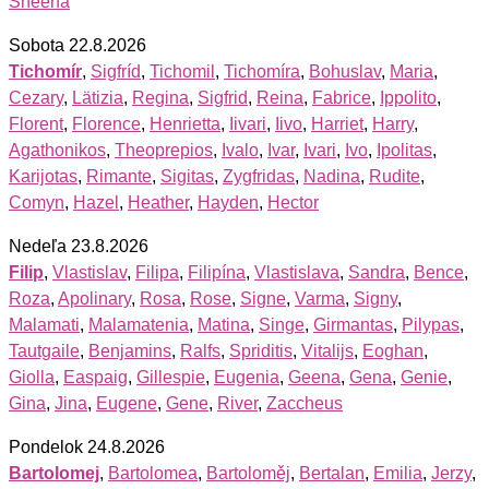
Sheena
Sobota 22.8.2026
Tichomír
,
Sigfríd
,
Tichomil
,
Tichomíra
,
Bohuslav
,
Maria
,
Cezary
,
Lätizia
,
Regina
,
Sigfrid
,
Reina
,
Fabrice
,
Ippolito
,
Florent
,
Florence
,
Henrietta
,
Iivari
,
Iivo
,
Harriet
,
Harry
,
Agathonikos
,
Theoprepios
,
Ivalo
,
Ivar
,
Ivari
,
Ivo
,
Ipolitas
,
Karijotas
,
Rimante
,
Sigitas
,
Zygfridas
,
Nadina
,
Rudite
,
Comyn
,
Hazel
,
Heather
,
Hayden
,
Hector
Nedeľa 23.8.2026
Filip
,
Vlastislav
,
Filipa
,
Filipína
,
Vlastislava
,
Sandra
,
Bence
,
Roza
,
Apolinary
,
Rosa
,
Rose
,
Signe
,
Varma
,
Signy
,
Malamati
,
Malamatenia
,
Matina
,
Singe
,
Girmantas
,
Pilypas
,
Tautgaile
,
Benjamins
,
Ralfs
,
Spriditis
,
Vitalijs
,
Eoghan
,
Giolla
,
Easpaig
,
Gillespie
,
Eugenia
,
Geena
,
Gena
,
Genie
,
Gina
,
Jina
,
Eugene
,
Gene
,
River
,
Zaccheus
Pondelok 24.8.2026
Bartolomej
,
Bartolomea
,
Bartoloměj
,
Bertalan
,
Emilia
,
Jerzy
,