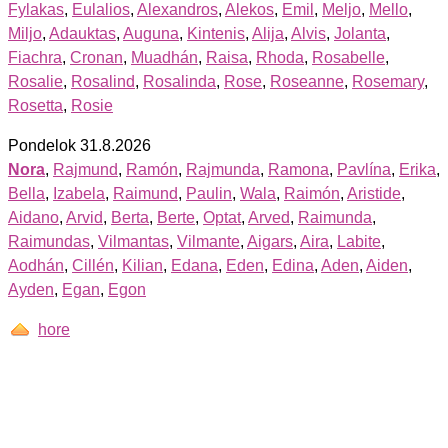
Fylakas
,
Eulalios
,
Alexandros
,
Alekos
,
Emil
,
Meljo
,
Mello
,
Miljo
,
Adauktas
,
Auguna
,
Kintenis
,
Alija
,
Alvis
,
Jolanta
,
Fiachra
,
Cronan
,
Muadhán
,
Raisa
,
Rhoda
,
Rosabelle
,
Rosalie
,
Rosalind
,
Rosalinda
,
Rose
,
Roseanne
,
Rosemary
,
Rosetta
,
Rosie
Pondelok 31.8.2026
Nora
,
Rajmund
,
Ramón
,
Rajmunda
,
Ramona
,
Pavlína
,
Erika
,
Bella
,
Izabela
,
Raimund
,
Paulin
,
Wala
,
Raimón
,
Aristide
,
Aidano
,
Arvid
,
Berta
,
Berte
,
Optat
,
Arved
,
Raimunda
,
Raimundas
,
Vilmantas
,
Vilmante
,
Aigars
,
Aira
,
Labite
,
Aodhán
,
Cillén
,
Kilian
,
Edana
,
Eden
,
Edina
,
Aden
,
Aiden
,
Ayden
,
Egan
,
Egon
hore