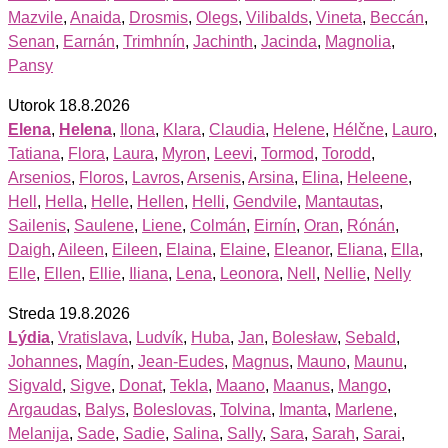
Mazvile
,
Anaida
,
Drosmis
,
Olegs
,
Vilibalds
,
Vineta
,
Beccán
,
Senan
,
Earnán
,
Trimhnín
,
Jachinth
,
Jacinda
,
Magnolia
,
Pansy
Utorok 18.8.2026
Elena
,
Helena
,
Ilona
,
Klara
,
Claudia
,
Helene
,
Hélčne
,
Lauro
,
Tatiana
,
Flora
,
Laura
,
Myron
,
Leevi
,
Tormod
,
Torodd
,
Arsenios
,
Floros
,
Lavros
,
Arsenis
,
Arsina
,
Elina
,
Heleene
,
Hell
,
Hella
,
Helle
,
Hellen
,
Helli
,
Gendvile
,
Mantautas
,
Sailenis
,
Saulene
,
Liene
,
Colmán
,
Eirnín
,
Oran
,
Rónán
,
Daigh
,
Aileen
,
Eileen
,
Elaina
,
Elaine
,
Eleanor
,
Eliana
,
Ella
,
Elle
,
Ellen
,
Ellie
,
Iliana
,
Lena
,
Leonora
,
Nell
,
Nellie
,
Nelly
Streda 19.8.2026
Lýdia
,
Vratislava
,
Ludvík
,
Huba
,
Jan
,
Bolesław
,
Sebald
,
Johannes
,
Magín
,
Jean-Eudes
,
Magnus
,
Mauno
,
Maunu
,
Sigvald
,
Sigve
,
Donat
,
Tekla
,
Maano
,
Maanus
,
Mango
,
Argaudas
,
Balys
,
Boleslovas
,
Tolvina
,
Imanta
,
Marlene
,
Melanija
,
Sade
,
Sadie
,
Salina
,
Sally
,
Sara
,
Sarah
,
Sarai
,