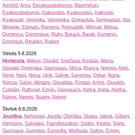
Arnhild
,
Arna
,
Eksakoustodianos
,
Maximilian
,
Exakoustodianos
,
Xakoustos
,
Ksakoustos
,
Xakousti
,
Ksakousti
,
Veronika
,
Veroonika
,
Domantas
,
Gerimantas
,
Irta
,
Milgede
,
Edmars
,
Romans
,
Romualds
,
Míonait
,
Molua
,
Dominica
,
Dominique
,
Ruby
,
Barack
,
Barak
,
Domenic
,
Dominick
,
Reuben
,
Ruben
Streda 5.8.2026
Hortenzia
,
Milivoj
,
Osvald
,
Snežana
,
Kristián
,
Maria
,
Oswald
,
Dominika
,
Stanislaus
,
Africa
,
Blanca
,
Nieves
,
Abel
,
Neve
,
Nevi
,
Neva
,
Ulrik
,
Salme
,
Sanelma
,
Oskar
,
Nona
,
Nonna
,
Salmi
,
Mintare
,
Osvaldas
,
Rimtas
,
Arvils
,
Osvalds
,
Colmán
,
Rathnait
,
Eirnín
,
Dúinseach
,
Aphra
,
Areta
,
Aretha
,
Naomi
,
Neomi
,
Noami
,
Noemi
Štvrtok 6.8.2026
Jozefína
,
Nehoslav
,
Jozefa
,
Oldriška
,
Sława
,
Jakub
,
Gilbert
,
Hermann
,
Salvador
,
Transfiguration
,
Sixten
,
Keimo
,
Toimi
,
Gunnlaug
,
Gunnleiv
,
Evmorfia
,
Morfoula
,
Sotiris
,
Emmy
,