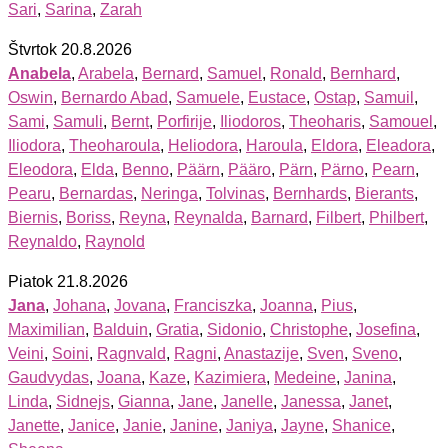
Sari
,
Sarina
,
Zarah
Štvrtok 20.8.2026
Anabela
,
Arabela
,
Bernard
,
Samuel
,
Ronald
,
Bernhard
,
Oswin
,
Bernardo Abad
,
Samuele
,
Eustace
,
Ostap
,
Samuil
,
Sami
,
Samuli
,
Bernt
,
Porfirije
,
Iliodoros
,
Theoharis
,
Samouel
,
Iliodora
,
Theoharoula
,
Heliodora
,
Haroula
,
Eldora
,
Eleadora
,
Eleodora
,
Elda
,
Benno
,
Päärn
,
Pääro
,
Pärn
,
Pärno
,
Pearn
,
Pearu
,
Bernardas
,
Neringa
,
Tolvinas
,
Bernhards
,
Bierants
,
Biernis
,
Boriss
,
Reyna
,
Reynalda
,
Barnard
,
Filbert
,
Philbert
,
Reynaldo
,
Raynold
Piatok 21.8.2026
Jana
,
Johana
,
Jovana
,
Franciszka
,
Joanna
,
Pius
,
Maximilian
,
Balduin
,
Gratia
,
Sidonio
,
Christophe
,
Josefina
,
Veini
,
Soini
,
Ragnvald
,
Ragni
,
Anastazije
,
Sven
,
Sveno
,
Gaudvydas
,
Joana
,
Kaze
,
Kazimiera
,
Medeine
,
Janina
,
Linda
,
Sidnejs
,
Gianna
,
Jane
,
Janelle
,
Janessa
,
Janet
,
Janette
,
Janice
,
Janie
,
Janine
,
Janiya
,
Jayne
,
Shanice
,