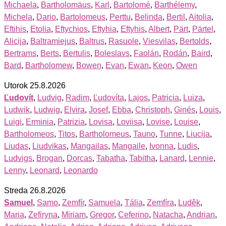
Michaela
,
Bartholomäus
,
Karl
,
Bartolomé
,
Barthélemy
,
Michela
,
Dario
,
Bartolomeus
,
Perttu
,
Belinda
,
Bertil
,
Aitolia
,
Eftihis
,
Etolia
,
Eftychios
,
Eftyhia
,
Eftyhis
,
Albert
,
Pärt
,
Pärtel
,
Alicija
,
Baltramiejus
,
Baltrus
,
Rasuole
,
Viesvilas
,
Bertolds
,
Bertrams
,
Berts
,
Bertulis
,
Boleslavs
,
Faolán
,
Rodán
,
Baird
,
Bard
,
Bartholomew
,
Bowen
,
Evan
,
Ewan
,
Keon
,
Owen
Utorok 25.8.2026
Ľudovít
,
Ludvig
,
Radim
,
Ľudovíta
,
Lajos
,
Patricia
,
Luiza
,
Ludwik
,
Ludwig
,
Elvira
,
Josef
,
Ebba
,
Christoph
,
Ginés
,
Louis
,
Luigi
,
Erminia
,
Patrizia
,
Lovisa
,
Loviisa
,
Lovise
,
Louise
,
Bartholomeos
,
Titos
,
Bartholomeus
,
Tauno
,
Tunne
,
Liucija
,
Liudas
,
Liudvikas
,
Mangailas
,
Mangaile
,
Ivonna
,
Ludis
,
Ludvigs
,
Brogan
,
Dorcas
,
Tabatha
,
Tabitha
,
Lanard
,
Lennie
,
Lenny
,
Leonard
,
Leonardo
Streda 26.8.2026
Samuel
,
Samo
,
Zemfír
,
Samuela
,
Tália
,
Zemfíra
,
Luděk
,
Maria
,
Zefiryna
,
Miriam
,
Gregor
,
Ceferino
,
Natacha
,
Andrian
,