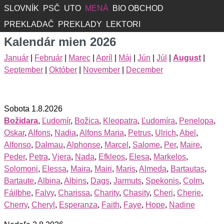
SLOVNÍK
PSČ
UTO
MENÁ
BIO OBCHOD
PREKLADAČ
PREKLADY
LEKTORI
Kalendár mien 2026
Január
|
Február
|
Marec
|
Apríl
|
Máj
|
Jún
|
Júl
|
August
|
September
|
Október
|
November
|
December
Sobota 1.8.2026
Božidara
,
Ľudomír
,
Božica
,
Kleopatra
,
Ľudomíra
,
Penelopa
,
Oskar
,
Alfons
,
Nadia
,
Alfons Maria
,
Petrus
,
Ulrich
,
Abel
,
Alfonso
,
Dalmau
,
Alphonse
,
Marcel
,
Salome
,
Per
,
Maire
,
Peder
,
Petra
,
Vjera
,
Nada
,
Efkleos
,
Elesa
,
Markelos
,
Solomoni
,
Elessa
,
Maira
,
Mairi
,
Maris
,
Almeda
,
Bartautas
,
Bartaute
,
Albina
,
Albins
,
Dags
,
Jarmuts
,
Spekonis
,
Colm
,
Fáilbhe
,
Falvy
,
Charissa
,
Charity
,
Chasity
,
Cheri
,
Cherie
,
Cherry
,
Cheryl
,
Esperanza
,
Faith
,
Faye
,
Hope
,
Nadine