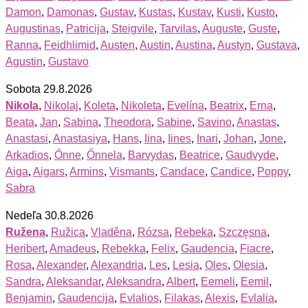
Damon
,
Damonas
,
Gustav
,
Kustas
,
Kustav
,
Kusti
,
Kusto
,
Augustinas
,
Patricija
,
Steigvile
,
Tarvilas
,
Auguste
,
Guste
,
Ranna
,
Feidhlimid
,
Austen
,
Austin
,
Austina
,
Austyn
,
Gustava
,
Agustin
,
Gustavo
Sobota 29.8.2026
Nikola
,
Nikolaj
,
Koleta
,
Nikoleta
,
Evelína
,
Beatrix
,
Erna
,
Beata
,
Jan
,
Sabina
,
Theodora
,
Sabine
,
Savino
,
Anastas
,
Anastasi
,
Anastasiya
,
Hans
,
Iina
,
Iines
,
Inari
,
Johan
,
Jone
,
Arkadios
,
Őnne
,
Őnnela
,
Barvydas
,
Beatrice
,
Gaudvyde
,
Aiga
,
Aigars
,
Armins
,
Vismants
,
Candace
,
Candice
,
Poppy
,
Sabra
Nedeľa 30.8.2026
Ružena
,
Ružica
,
Vladěna
,
Rózsa
,
Rebeka
,
Szczęsna
,
Heribert
,
Amadeus
,
Rebekka
,
Felix
,
Gaudencia
,
Fiacre
,
Rosa
,
Alexander
,
Alexandria
,
Les
,
Lesia
,
Oles
,
Olesia
,
Sandra
,
Aleksandar
,
Aleksandra
,
Albert
,
Eemeli
,
Eemil
,
Benjamin
,
Gaudencija
,
Evlalios
,
Filakas
,
Alexis
,
Evlalia
,