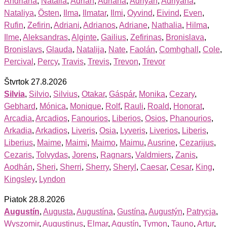
Andriana
,
Natalia
,
Adrian
,
Adriana
,
Adriyan
,
Adriyana
,
Nataliya
,
Östen
,
Ilma
,
Ilmatar
,
Ilmi
,
Oyvind
,
Eivind
,
Even
,
Rufin
,
Zefirin
,
Adriani
,
Adrianos
,
Adriane
,
Nathalia
,
Hilma
,
Ilme
,
Aleksandras
,
Alginte
,
Gailius
,
Zefirinas
,
Bronislava
,
Bronislavs
,
Glauda
,
Natalija
,
Nate
,
Faolán
,
Comhghall
,
Cole
,
Percival
,
Percy
,
Travis
,
Trevis
,
Trevon
,
Trevor
Štvrtok 27.8.2026
Silvia
,
Silvio
,
Silvius
,
Otakar
,
Gáspár
,
Monika
,
Cezary
,
Gebhard
,
Mónica
,
Monique
,
Rolf
,
Rauli
,
Roald
,
Honorat
,
Arcadia
,
Arcadios
,
Fanourios
,
Liberios
,
Osios
,
Phanourios
,
Arkadia
,
Arkadios
,
Liveris
,
Osia
,
Lyveris
,
Liverios
,
Liberis
,
Liberius
,
Maime
,
Maimi
,
Maimo
,
Maimu
,
Ausrine
,
Cezarijus
,
Cezaris
,
Tolvydas
,
Jorens
,
Ragnars
,
Valdmiers
,
Zanis
,
Aodhán
,
Sheri
,
Sherri
,
Sherry
,
Sheryl
,
Caesar
,
Cesar
,
King
,
Kingsley
,
Lyndon
Piatok 28.8.2026
Augustín
,
Augusta
,
Augustína
,
Gustína
,
Augustýn
,
Patrycja
,
Wyszomir
,
Augustinus
,
Elmar
,
Agustín
,
Tymon
,
Tauno
,
Artur
,