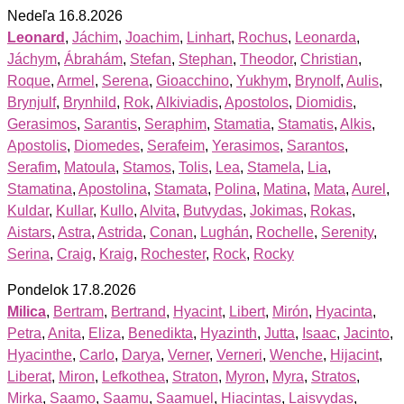
Nedeľa 16.8.2026
Leonard
,
Jáchim
,
Joachim
,
Linhart
,
Rochus
,
Leonarda
,
Jáchym
,
Ábrahám
,
Stefan
,
Stephan
,
Theodor
,
Christian
,
Roque
,
Armel
,
Serena
,
Gioacchino
,
Yukhym
,
Brynolf
,
Aulis
,
Brynjulf
,
Brynhild
,
Rok
,
Alkiviadis
,
Apostolos
,
Diomidis
,
Gerasimos
,
Sarantis
,
Seraphim
,
Stamatia
,
Stamatis
,
Alkis
,
Apostolis
,
Diomedes
,
Serafeim
,
Yerasimos
,
Sarantos
,
Serafim
,
Matoula
,
Stamos
,
Tolis
,
Lea
,
Stamela
,
Lia
,
Stamatina
,
Apostolina
,
Stamata
,
Polina
,
Matina
,
Mata
,
Aurel
,
Kuldar
,
Kullar
,
Kullo
,
Alvita
,
Butvydas
,
Jokimas
,
Rokas
,
Aistars
,
Astra
,
Astrida
,
Conan
,
Lughán
,
Rochelle
,
Serenity
,
Serina
,
Craig
,
Kraig
,
Rochester
,
Rock
,
Rocky
Pondelok 17.8.2026
Milica
,
Bertram
,
Bertrand
,
Hyacint
,
Libert
,
Mirón
,
Hyacinta
,
Petra
,
Anita
,
Eliza
,
Benedikta
,
Hyazinth
,
Jutta
,
Isaac
,
Jacinto
,
Hyacinthe
,
Carlo
,
Darya
,
Verner
,
Verneri
,
Wenche
,
Hijacint
,
Liberat
,
Miron
,
Lefkothea
,
Straton
,
Myron
,
Myra
,
Stratos
,
Mirka
,
Saamo
,
Saamu
,
Saamuel
,
Hiacintas
,
Laisvydas
,