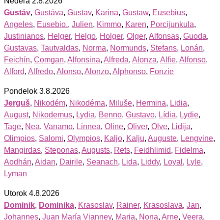
Nedeľa 2.8.2026
Gustáv
,
Gustáva
,
Gustav
,
Karina
,
Gustaw
,
Eusebius
,
Angeles
,
Eusebio.
,
Julien
,
Kimmo
,
Karen
,
Porcijunkula
,
Justinianos
,
Helger
,
Helgo
,
Holger
,
Olger
,
Alfonsas
,
Guoda
,
Gustavas
,
Tautvaldas
,
Norma
,
Normunds
,
Stefans
,
Lonán
,
Feichín
,
Comgan
,
Alfonsina
,
Alfreda
,
Alonza
,
Alfie
,
Alfonso
,
Alford
,
Alfredo
,
Alonso
,
Alonzo
,
Alphonso
,
Fonzie
Pondelok 3.8.2026
Jerguš
,
Nikodém
,
Nikodéma
,
Miluše
,
Hermina
,
Lidia
,
August
,
Nikodemus
,
Lydia
,
Benno
,
Gustavo
,
Lídia
,
Lydie
,
Tage
,
Nea
,
Vanamo
,
Linnea
,
Oline
,
Oliver
,
Olve
,
Lidija
,
Olimpios
,
Salomi
,
Olympios
,
Kaljo
,
Kalju
,
Auguste
,
Lengvine
,
Mangirdas
,
Steponas
,
Augusts
,
Rets
,
Feidhlimid
,
Fidelma
,
Aodhán
,
Aidan
,
Dairile
,
Seanach
,
Lida
,
Liddy
,
Loyal
,
Lyle
,
Lyman
Utorok 4.8.2026
Dominik
,
Dominika
,
Krasoslav
,
Rainer
,
Krasoslava
,
Jan
,
Johannes
,
Juan María Vianney
,
Maria
,
Nona
,
Arne
,
Veera
,