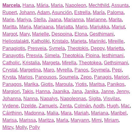
Marcela
,
Hana
,
Mária
,
Maria
,
Napoleon
,
Mechthild
,
Assunta
,
Rupert
,
Johann
,
Adam
,
Asunción
,
Estrella
,
María
,
Paloma
,
Marie
,
Mariya
,
Stella
,
Jaana
,
Marianna
,
Marianne
,
Marita
,
Maritta
,
Marja
,
Marjaana
,
Marjatta
,
Marjo
,
Marjukka
,
Marjut
,
Margot
,
Mary
,
Marielle
,
Despoina
,
Elona
,
Gesthimani
,
Heliostalakti
,
Katholiki
,
Kristalo
,
Marieta
,
Mariniki
,
Mireille
,
Panagiotis
,
Presveia
,
Symela
,
Theotokis
,
Deppy
,
Marietta
,
Panayotis
,
Presvia
,
Simela
,
Theotokia
,
Pipina
,
Iesthimani
,
Catholic
,
Kristalia
,
Margeta
,
Mirella
,
Theotokea
,
Gethsimani
,
Crystal
,
Margetina
,
Maro
,
Myrella
,
Panos
,
Soymela
,
Pepi
,
Krysta
,
Marios
,
Panousos
,
Soumela
,
Zepo
,
Panagis
,
Mariori
,
Panagos
,
Marika
,
Giotis
,
Maroula
,
Yiotis
,
Maritsa
,
Panikos
,
Margiori
,
Takis
,
Hanna
,
Jaanika
,
Jana
,
Janika
,
Janne
,
Jenny
,
Johanna
,
Nanna
,
Napalys
,
Napoleonas
,
Sigita
,
Visvilas
,
Vydene
,
Dzelde
,
Zamuels
,
Zenta
,
Colmán
,
Aodh
,
Hugh
,
Mac
,
Cáirthinn
,
Madonna
,
Malia
,
Mara
,
Mariah
,
Mariana
,
Maribel
,
Marisa
,
Marissa
,
Maritza
,
Marla
,
Maryann
,
Mimi
,
Miriam
,
Mitzy
,
Molly
,
Polly