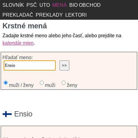
SLOVNÍK
PSČ
UTO
MENÁ
BIO OBCHOD
PREKLADAČ
PREKLADY
LEKTORI
Krstné mená
Zadajte krstné meno alebo jeho časť, alebo prejdite na
kalendár mien
.
Hľadať meno:
muži / ženy
muži
ženy
Ensio