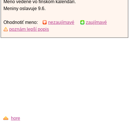
Meno vedené vo fínskom kalendári.
Meniny oslavuje 9.6.
Ohodnotiť meno:
nezaujímavé
zaujímavé
poznám lepší popis
hore