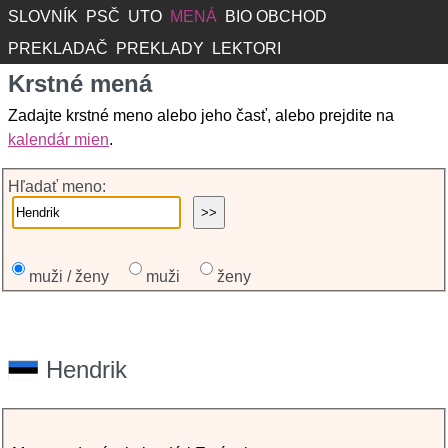
SLOVNÍK
PSČ
UTO
MENÁ
BIO OBCHOD
PREKLADAČ
PREKLADY
LEKTORI
Krstné mená
Zadajte krstné meno alebo jeho časť, alebo prejdite na
kalendár mien
.
Hľadať meno:
muži / ženy
muži
ženy
Hendrik