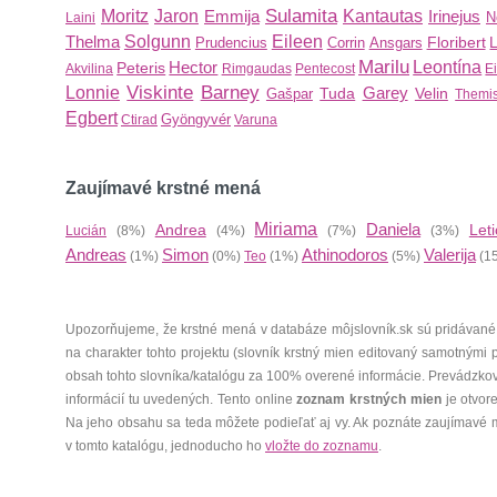
Sulamita
Moritz
Jaron
Emmija
Kantautas
Irinejus
N
Laini
Thelma
Solgunn
Eileen
Floribert
Prudencius
Corrin
Ansgars
Marilu
Hector
Leontína
Peteris
Akvilina
Rimgaudas
Pentecost
E
Viskinte
Barney
Lonnie
Garey
Tuda
Velin
Gašpar
Themis
Egbert
Gyöngyvér
Ctirad
Varuna
Zaujímavé krstné mená
Miriama
Daniela
Andrea
Leti
Lucián
(8%)
(4%)
(7%)
(3%)
Andreas
Simon
Athinodoros
Valerija
(1%)
(0%)
Teo
(1%)
(5%)
(1
Upozorňujeme, že krstné mená v databáze môjslovník.sk sú pridávané
na charakter tohto projektu (slovník krstný mien editovaný samotnými
obsah tohto slovníka/katalógu za 100% overené informácie. Prevádzko
informácií tu uvedených. Tento online
zoznam krstných mien
je otvor
Na jeho obsahu sa teda môžete podieľať aj vy. Ak poznáte zaujímavé 
v tomto katalógu, jednoducho ho
vložte do zoznamu
.