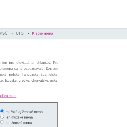
PSČ
UTO
Krstné mená
mien pre dievčatá aj chlapcov. Pre
é písmená sa nerozpoznávajú.
Zoznam
ké, poľské, francúzske, španielske,
é, litovské, grécke, chorvátske, írske,
ndára mien
.
mužské aj ženské mená
len mužské mená
len ženské mená