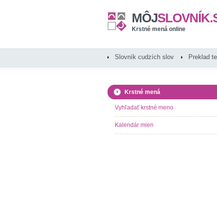
MÔJ
SLOVNÍK.
Krstné mená online
Slovník cudzích slov
Preklad t
Krstné mená
Vyhľadať krstné meno
Kalendár mien