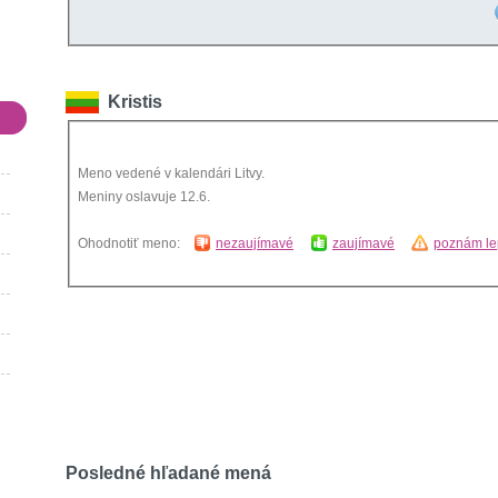
Kristis
Meno vedené v kalendári Litvy.
Meniny oslavuje 12.6.
Ohodnotiť meno:
nezaujímavé
zaujímavé
poznám le
Posledné hľadané mená