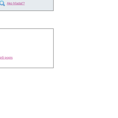
Ako hľadať?
pší popis