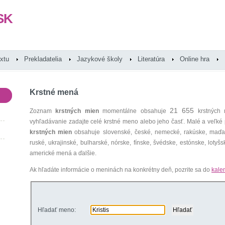
SK
extu
Prekladatelia
Jazykové školy
Literatúra
Online hra
Krstné mená
21 655
Zoznam
krstných mien
momentálne obsahuje
krstných 
vyhľadávanie zadajte celé krstné meno alebo jeho časť. Malé a veľk
krstných mien
obsahuje slovenské, české, nemecké, rakúske, maďars
ruské, ukrajinské, bulharské, nórske, fínske, švédske, estónske, lotyšsk
americké mená a ďalšie.
Ak hľadáte informácie o meninách na konkrétny deň, pozrite sa do
kale
Hľadať meno: