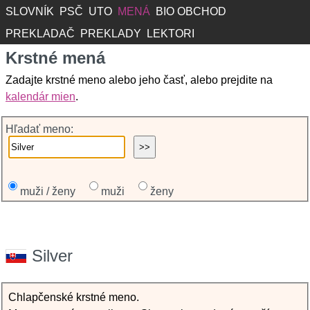
SLOVNÍK
PSČ
UTO
MENÁ
BIO OBCHOD
PREKLADAČ
PREKLADY
LEKTORI
Krstné mená
Zadajte krstné meno alebo jeho časť, alebo prejdite na
kalendár mien
.
Hľadať meno:
muži / ženy
muži
ženy
Silver
Chlapčenské krstné meno.