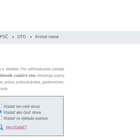
PSČ
UTO
Krstné mená
 a skratiek. Pre vyhľadávanie zadajte
Slovník cudzích slov
obsahuje pojmy
du, práva, potravinárstva, gastronómie,
vota.
hľadať len celé slová
hľadať ako časť slova
hľadať vo výklade pojmov
Ako hľadať?