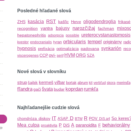
Posledné hľadané slová
RST
kasácia
oligodendroglia
ZHS
kašľic
frikasé
Herve
narozčižaj
yantra
bajusy
mixos
recognition
fachman
ureterocystanastomosis
hepatonephritis
adsorpcia
possible
orbicularis
tempel
originárny
tyran
radi
kvestor
endocranialis
hypnosis
synkarión
padovana
prefixácia
optimalizácia
reco
ovi-
HVM
ORG
CCP
SZA
viscerogenes
serif
Nové slová v slovníku
strup
kermeš
viľbar
šajbik
bortak
abrum
merinďa
kit
verbľud
skora
fľandra
koprdan
švata
rumkľa
gači
budar
Najhľadanejšie cudzie slová
IT
D
R
So keres
chondróza diskov
POV
ASAP
BTW
DiS.art
behaviorálny
Mea culpa
P
A
paranoidita
DiS
F
proaktivita
e