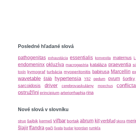
Posledné hľadané slová
pathogenitas
essentialis
maternus
exhaustácia
konvexita
endomeninx
okluzíva
kataláza
praeventia
s
macrogastria
babirusa
Marcellin
kymograf
turbácia
myoperitonitis
ex
toxín
wavetable
hypertensia
štáb
ovum
šortky
pedum
Y82
driver
conflicta
sarcoidosis
cerebrovaskulárny
moechus
ostružľini
rina
principium
arteriorrhaphia
Nové slová v slovníku
viľbar
abrum
kit
verbľud
meri
šajbik
bortak
kermeš
strup
skora
šlajir
fľandra
gači
švata
budar
koprdan
rumkľa