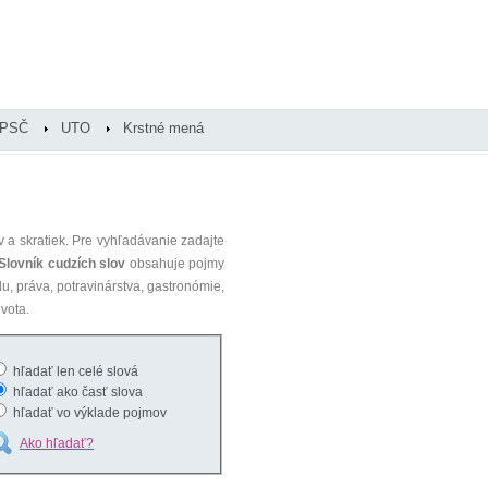
PSČ
UTO
Krstné mená
 a skratiek. Pre vyhľadávanie zadajte
Slovník cudzích slov
obsahuje pojmy
du, práva, potravinárstva, gastronómie,
vota.
hľadať len celé slová
hľadať ako časť slova
hľadať vo výklade pojmov
Ako hľadať?