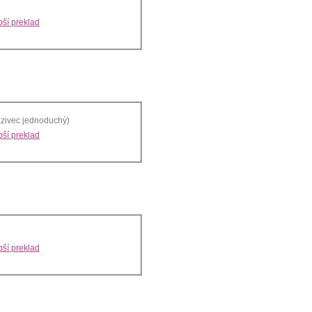
ší preklad
lazivec jednoduchý)
ší preklad
ší preklad