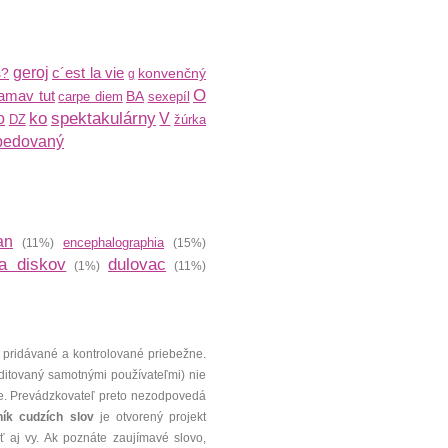
geroj
c´est la vie
s?
konvenčný
g
O
amav tut
BA
carpe diem
sexepíl
ko
spektakulárny
o
V
DZ
žúrka
pedovaný
an
encephalographia
(11%)
(15%)
a diskov
dulovac
(1%)
(11%)
 pridávané a kontrolované priebežne.
editovaný samotnými používateľmi) nie
e. Prevádzkovateľ preto nezodpovedá
ník cudzích slov
je otvorený projekt
 aj vy. Ak poznáte zaujímavé slovo,