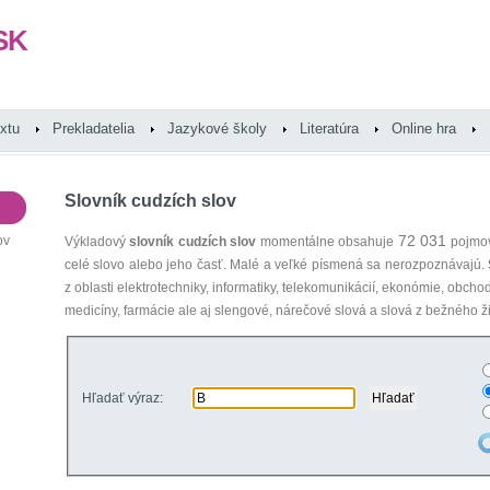
SK
extu
Prekladatelia
Jazykové školy
Literatúra
Online hra
Slovník cudzích slov
72 031
ov
Výkladový
slovník cudzích slov
momentálne obsahuje
pojmov
celé slovo alebo jeho časť. Malé a veľké písmená sa nerozpoznávajú.
z oblasti elektrotechniky, informatiky, telekomunikácií, ekonómie, obcho
medicíny, farmácie ale aj slengové, nárečové slová a slová z bežného ži
Hľadať výraz: