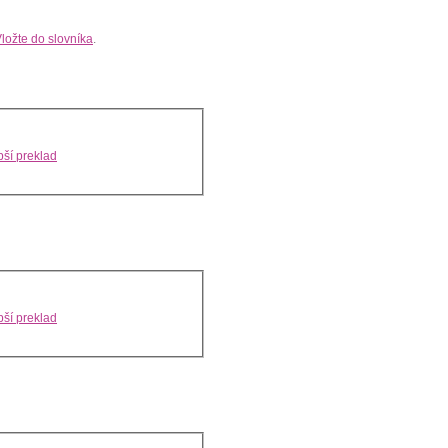
ložte do slovníka
.
ší preklad
ší preklad