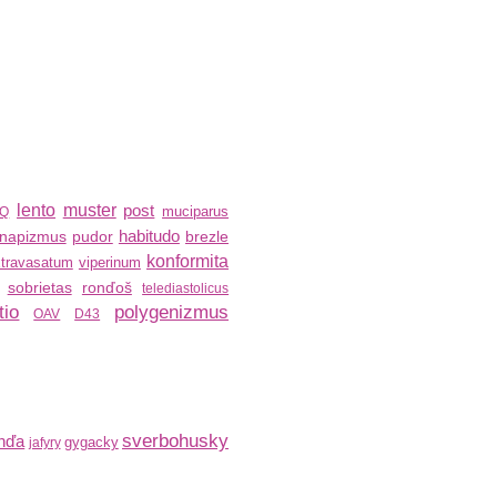
lento
muster
post
muciparus
LQ
habitudo
inapizmus
pudor
brezle
konformita
travasatum
viperinum
sobrietas
ronďoš
telediastolicus
tio
polygenizmus
OAV
D43
sverbohusky
nďa
gygacky
jafyry