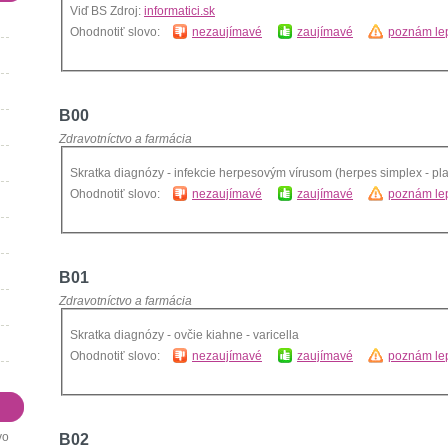
Viď BS Zdroj:
informatici.sk
Ohodnotiť slovo:
nezaujímavé
zaujímavé
poznám lep
B00
Zdravotníctvo a farmácia
Skratka diagnózy - infekcie herpesovým vírusom (herpes simplex - p
Ohodnotiť slovo:
nezaujímavé
zaujímavé
poznám lep
B01
Zdravotníctvo a farmácia
Skratka diagnózy - ovčie kiahne - varicella
Ohodnotiť slovo:
nezaujímavé
zaujímavé
poznám lep
vo
B02