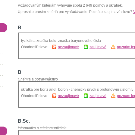
Požadovaným kritériám vyhovuje spolu 2 649 pojmov a skratiek.
Upresnite prosím kritériá pre vyhľadávanie. Poznáte zaujímavé slovo?
V
B
fyzikálna značka belu; značka baryonového čísla
Ohodnotiť slovo:
nezaujímavé
zaujímavé
poznám lep
B
Chémia a potravinárstvo
skratka pre bór z angl. boron - chemický prvok s protónovým číslom 5
Ohodnotiť slovo:
nezaujímavé
zaujímavé
poznám lep
B.Sc.
Informatika a telekomunikácie