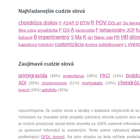
Najhľadanejšie cudzie slová
POV
chondróza diskov
R
D
BTW
DiS.art
So kere
ASAP
IT
A
F
behaviorálny
K
proaktivita
P
DiS
JOP
Mea culpa
paranoidita
impertinentný
HR
B
S
Ma
K
dilin
PR
bašavel
dzi
Naker oda
customizácia
vyex
sofistikovaný
kapurkova
holistický
domina
L
Zaujímavé cudzie slová
primigravida
PKO
braldi
praeclarus
(38%)
(38%)
(14%)
chondróz
ADI
mortinatalis
(30%)
chordogenesis
(11%)
(10%)
adnihilo
kvarcit
(19%)
(30%)
Upozorňujeme, že cudzie slová a skratky v databáze môjslovník.sk sú
Vzhľadom na charakter tohto projektu (otvorený slovník cudzích slov 
je možné považovať obsah tohto slovníka za 100% overené informáci
za správnosť informácií tu uvedených. Tento online výkladový
slov
podliehajúci
GFDL licencii
. Na jeho obsahu sa teda môžete podieľať