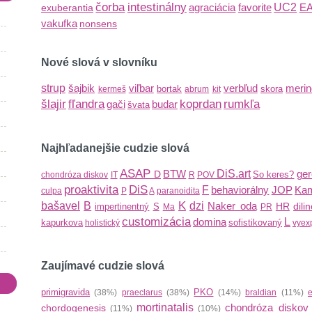
čorba
intestinálny
agraciácia
favorite
UC2
E
exuberantia
vakufka
nonsens
Nové slová v slovníku
strup
šajbik
viľbar
verbľud
meri
bortak
skora
kermeš
abrum
kit
šlajir
fľandra
koprdan
rumkľa
gači
budar
švata
Najhľadanejšie cudzie slová
ASAP
BTW
DiS.art
ger
D
So keres?
chondróza diskov
IT
R
POV
proaktivita
DiS
F
behaviorálny
JOP
Kam
culpa
P
A
paranoidita
K
bašavel
B
dzi
Naker oda
HR
dili
impertinentný
S
Ma
PR
customizácia
domina
L
kapurkova
sofistikovaný
holistický
vyex
Zaujímavé cudzie slová
primigravida
PKO
(38%)
praeclarus
(38%)
(14%)
braldian
(11%)
mortinatalis
chondróza diskov
chordogenesis
(11%)
(10%)