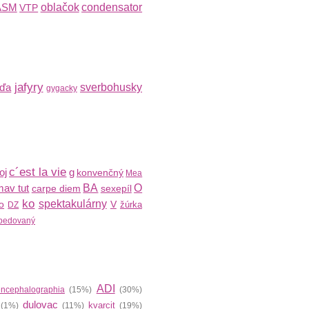
ASM
oblačok
condensator
VTP
jafyry
nďa
sverbohusky
gygacky
c´est la vie
oj
g
konvenčný
Mea
av tut
BA
O
carpe diem
sexepíl
ko
spektakulárny
no
V
žúrka
DZ
pedovaný
ADI
encephalographia
(15%)
(30%)
dulovac
kvarcit
(1%)
(11%)
(19%)