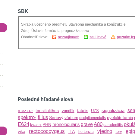
SBK
Skratka učebného predmetu Stavebná mechanika a konštrukcie
Zdroj: Ústav informácií a prognóz školstva
Ohodnotiť slovo:
nezaujímavé
zaujímavé
poznám lep
Posledné hľadané slová
mezzo-
signalizácia
sem
tonsillolithos
fatalis
vandľik
UZS
spektro-
filius
Sériový
vádium
pyelolitotómia
occipitomentalis
E624
A80
okul
monolocularis
grave
PHN
kvasni
paradentitis
rectococcygeus
vjedno
epip
vika
ITA
tory
hortenzia