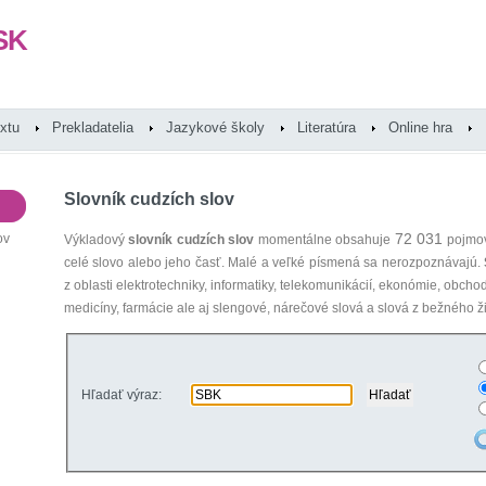
SK
extu
Prekladatelia
Jazykové školy
Literatúra
Online hra
Slovník cudzích slov
72 031
ov
Výkladový
slovník cudzích slov
momentálne obsahuje
pojmov
celé slovo alebo jeho časť. Malé a veľké písmená sa nerozpoznávajú.
z oblasti elektrotechniky, informatiky, telekomunikácií, ekonómie, obcho
medicíny, farmácie ale aj slengové, nárečové slová a slová z bežného ži
Hľadať výraz: