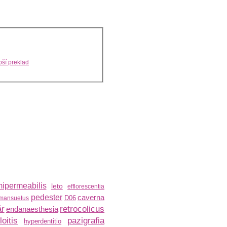
ší preklad
ipermeabilis
leto
efflorescentia
pedester
caverna
D06
mansuetus
ár
retrocolicus
endanaesthesia
loitis
pazigrafia
hyperdentitio