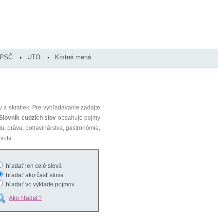
PSČ
UTO
Krstné mená
 a skratiek. Pre vyhľadávanie zadajte
Slovník cudzích slov
obsahuje pojmy
du, práva, potravinárstva, gastronómie,
vota.
hľadať len celé slová
hľadať ako časť slova
hľadať vo výklade pojmov
Ako hľadať?