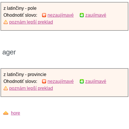
z latinčiny - pole
Ohodnotiť slovo:
nezaujímavé
zaujímavé
poznám lepší preklad
ager
z latinčiny - provincie
Ohodnotiť slovo:
nezaujímavé
zaujímavé
poznám lepší preklad
hore