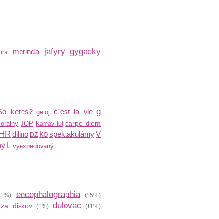
jafyry
gygacky
merinďa
ora
g
So keres?
c´est la vie
geroj
carpe diem
iorálny
JOP
Kamav tut
HR
ko
dilino
spektakulárny
V
DZ
ný
L
vyexpedovaný
encephalographia
11%)
(15%)
dulovac
óza diskov
(1%)
(11%)