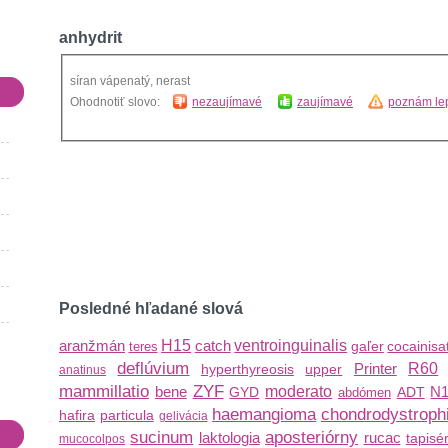
anhydrit
síran vápenatý, nerast
Ohodnotiť slovo:
nezaujímavé
zaujímavé
poznám lep
Posledné hľadané slová
aranžmán
H15
catch
ventroinguinalis
gaľer
cocainisa
teres
deflúvium
Printer
R60
hyperthyreosis
upper
anatinus
mammillatio
ZYF
bene
moderato
N1
GYD
ADT
abdómen
haemangioma
chondrodystroph
hafira
particula
gelivácia
sucinum
aposteriórny
laktologia
rucac
tapisér
mucocolpos