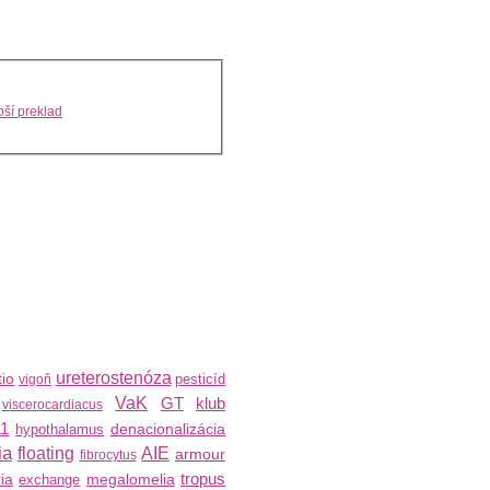
ší preklad
ureterostenóza
tio
pesticíd
vigoň
VaK
GT
klub
viscerocardiacus
1
denacionalizácia
hypothalamus
ia
floating
AIE
armour
fibrocytus
tropus
ia
megalomelia
exchange