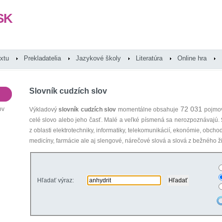
SK
extu
Prekladatelia
Jazykové školy
Literatúra
Online hra
Slovník cudzích slov
72 031
ov
Výkladový
slovník cudzích slov
momentálne obsahuje
pojmov
celé slovo alebo jeho časť. Malé a veľké písmená sa nerozpoznávajú.
z oblasti elektrotechniky, informatiky, telekomunikácií, ekonómie, obcho
medicíny, farmácie ale aj slengové, nárečové slová a slová z bežného ži
Hľadať výraz: