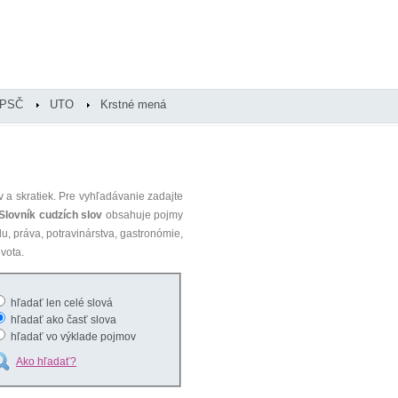
PSČ
UTO
Krstné mená
 a skratiek. Pre vyhľadávanie zadajte
Slovník cudzích slov
obsahuje pojmy
du, práva, potravinárstva, gastronómie,
vota.
hľadať len celé slová
hľadať ako časť slova
hľadať vo výklade pojmov
Ako hľadať?