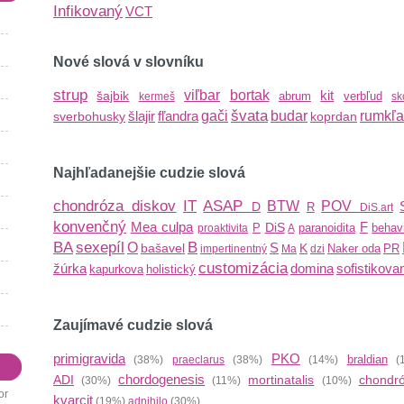
Infikovaný
VCT
Nové slová v slovníku
strup
viľbar
bortak
kit
šajbik
abrum
verbľud
kermeš
sk
švata
šlajir
fľandra
gači
budar
rumkľa
sverbohusky
koprdan
Najhľadanejšie cudzie slová
chondróza diskov
IT
ASAP
BTW
POV
D
R
DiS.art
konvenčný
Mea culpa
F
DiS
P
paranoidita
behav
proaktivita
A
BA
sexepíl
B
O
S
bašavel
K
Naker oda
PR
impertinentný
Ma
dzi
customizácia
žúrka
domina
sofistikova
kapurkova
holistický
Zaujímavé cudzie slová
primigravida
PKO
braldian
(38%)
praeclarus
(38%)
(14%)
(
chordogenesis
ADI
mortinatalis
chondr
(30%)
(11%)
(10%)
or
kvarcit
(19%)
adnihilo
(30%)