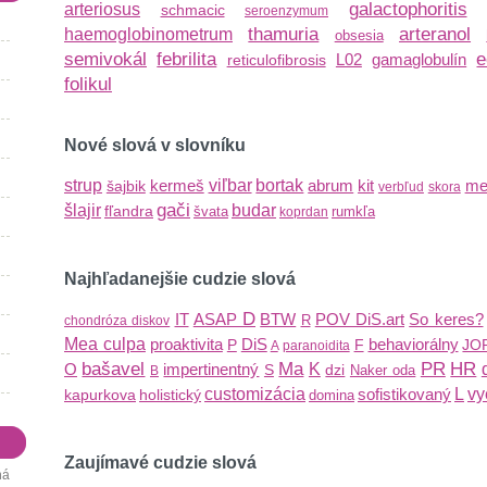
galactophoritis
arteriosus
schmacic
seroenzymum
thamuria
arteranol
haemoglobinometrum
obsesia
semivokál
febrilita
e
L02
gamaglobulín
reticulofibrosis
folikul
Nové slová v slovníku
strup
kermeš
viľbar
bortak
abrum
kit
me
šajbik
verbľud
skora
gači
šlajir
budar
fľandra
švata
rumkľa
koprdan
Najhľadanejšie cudzie slová
D
IT
ASAP
BTW
POV
DiS.art
So keres?
R
chondróza diskov
Mea culpa
proaktivita
DiS
behaviorálny
P
F
JO
A
paranoidita
bašavel
Ma
PR
HR
O
impertinentný
K
S
dzi
Naker oda
B
customizácia
sofistikovaný
L
vy
kapurkova
holistický
domina
Zaujímavé cudzie slová
ná