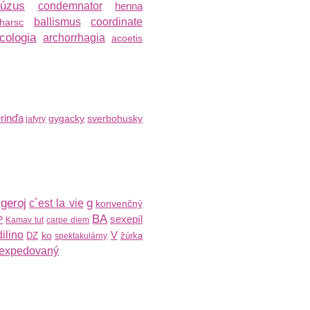
úzus
condemnator
henna
ballismus
coordinate
harsc
cologia
archorrhagia
acoetis
rinďa
gygacky
sverbohusky
jafyry
geroj
g
c´est la vie
konvenčný
BA
sexepíl
P
Kamav tut
carpe diem
dilino
V
ko
DZ
žúrka
spektakulárny
expedovaný