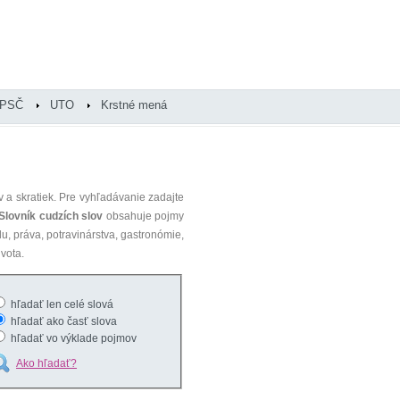
PSČ
UTO
Krstné mená
 a skratiek. Pre vyhľadávanie zadajte
Slovník cudzích slov
obsahuje pojmy
du, práva, potravinárstva, gastronómie,
vota.
hľadať len celé slová
hľadať ako časť slova
hľadať vo výklade pojmov
Ako hľadať?