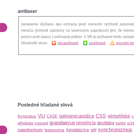
antilaser
zariadenie slúžiace ako ochrana pred meraním rýchlosti automobi
merača rýchlosti založený na laserových paprskoch) tým, že elimin
Ohodnotiť slovo:
nezaujímavé
zaujímavé
poznám lep
Posledné hľadané slová
VU
galvanocaustica
CSS
versológia
fornicatus
CASE
c
grandaevus
provincia
destilátor
ethologia
croisant
schi
kantor
synchronizmus
sapotoxinum
kinoplazma
gél
leptosoma