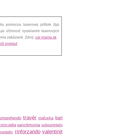
lu pomocou laserovej pištole (typ
uje účinnosť vysielaním laserových
pulzov proti laseru z policejnej pištole. V SR je požívanie tohto zariadenia zakázané. Zdroj:
car-mania.sk
ší preklad
travér
bari
omprehendo
maľuvka
sanctimonia
stocoelia
subparietalis
rinforzando
valentinit
vastatio