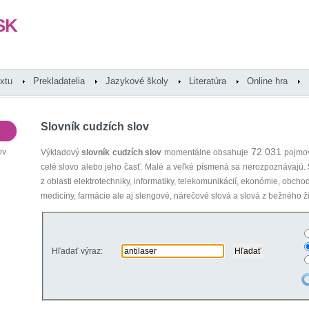
SK
extu
Prekladatelia
Jazykové školy
Literatúra
Online hra
Slovník cudzích slov
72 031
ov
Výkladový
slovník cudzích slov
momentálne obsahuje
pojmov
celé slovo alebo jeho časť. Malé a veľké písmená sa nerozpoznávajú.
z oblasti elektrotechniky, informatiky, telekomunikácií, ekonómie, obcho
medicíny, farmácie ale aj slengové, nárečové slová a slová z bežného ži
Hľadať výraz: