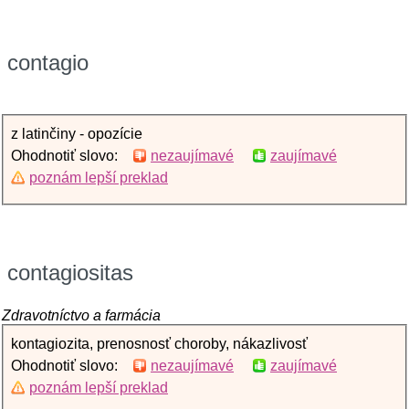
contagio
z latinčiny - opozície
Ohodnotiť slovo:
nezaujímavé
zaujímavé
poznám lepší preklad
contagiositas
Zdravotníctvo a farmácia
kontagiozita, prenosnosť choroby, nákazlivosť
Ohodnotiť slovo:
nezaujímavé
zaujímavé
poznám lepší preklad