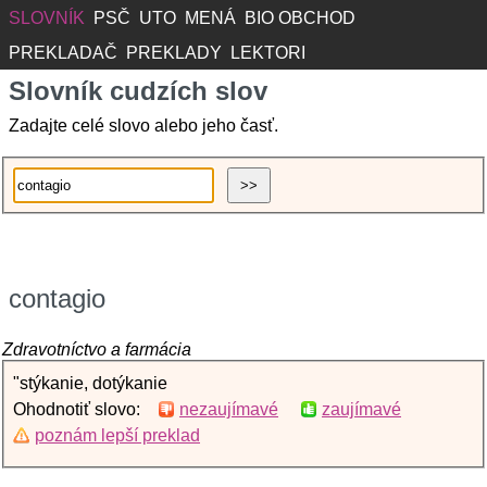
SLOVNÍK
PSČ
UTO
MENÁ
BIO OBCHOD
PREKLADAČ
PREKLADY
LEKTORI
Slovník cudzích slov
Zadajte celé slovo alebo jeho časť.
contagio
Zdravotníctvo a farmácia
"stýkanie, dotýkanie
Ohodnotiť slovo:
nezaujímavé
zaujímavé
poznám lepší preklad