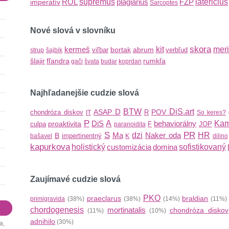
ROL
supremus
plagiarius
FZP
latericius
imperatív
Sarcoptes
Nové slová v slovníku
skora
kermeš
kit
mer
bortak
abrum
viľbar
verbľud
strup
šajbik
šlajir
fľandra
rumkľa
gači
švata
budar
koprdan
Najhľadanejšie cudzie slová
D
BTW
DiS.art
ASAP
POV
chondróza diskov
R
IT
So keres?
P
DiS
A
behaviorálny
Kam
proaktivita
culpa
F
JOP
paranoidita
S
PR
Ma
dzi
Naker oda
HR
B
impertinentný
bašavel
K
dilino
kapurkova
holistický
customizácia
domina
sofistikovaný
Zaujímavé cudzie slová
PKO
praeclarus
braldian
primigravida
(38%)
(38%)
(14%)
(11%
chordogenesis
mortinatalis
chondróza diskov
(11%)
(10%)
adnihilo
(30%)
,