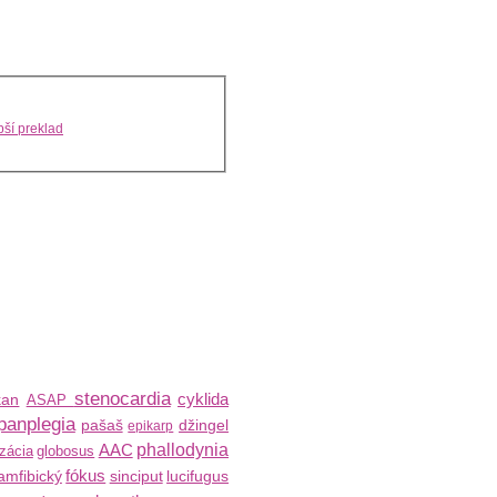
ší preklad
stenocardia
cyklida
kan
ASAP
panplegia
pašaš
džingel
epikarp
AAC
phallodynia
zácia
globosus
fókus
amfibický
sinciput
lucifugus