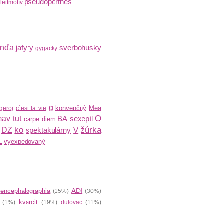
pseudoperthes
leitmotív
inďa
jafyry
sverbohusky
gygacky
g
konvenčný
Mea
geroj
c´est la vie
O
av tut
BA
sexepíl
carpe diem
ko
žúrka
DZ
spektakulárny
V
L
vyexpedovaný
ADI
encephalographia
)
(15%)
(30%)
kvarcit
(1%)
(19%)
dulovac
(11%)