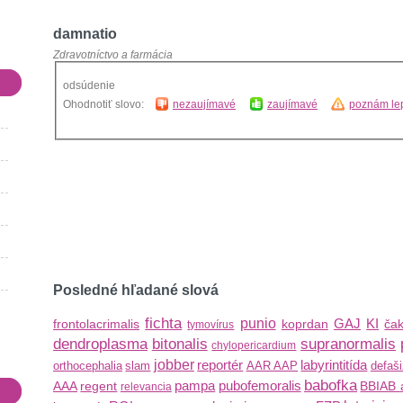
damnatio
Zdravotníctvo a farmácia
odsúdenie
Ohodnotiť slovo:
nezaujímavé
zaujímavé
poznám lep
Posledné hľadané slová
fichta
punio
GAJ
KI
frontolacrimalis
koprdan
ča
tymovírus
dendroplasma
bitonalis
supranormalis
chylopericardium
jobber
reportér
labyrintitída
orthocephalia
slam
AAR
AAP
defaši
babofka
pampa
pubofemoralis
AAA
regent
BBIAB
relevancia