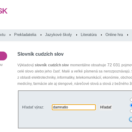
SK
extu
Prekladatelia
Jazykové školy
Literatúra
Online hra
Slovník cudzích slov
72 031
ov
Výkladový
slovník cudzích slov
momentálne obsahuje
pojmov
celé slovo alebo jeho časť. Malé a veľké písmená sa nerozpoznávajú.
z oblasti elektrotechniky, informatiky, telekomunikácií, ekonómie, obcho
medicíny, farmácie ale aj slengové, nárečové slová a slová z bežného ži
Hľadať výraz: