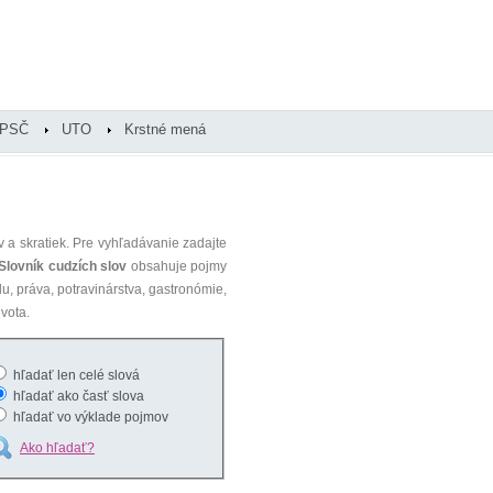
PSČ
UTO
Krstné mená
 a skratiek. Pre vyhľadávanie zadajte
Slovník cudzích slov
obsahuje pojmy
du, práva, potravinárstva, gastronómie,
vota.
hľadať len celé slová
hľadať ako časť slova
hľadať vo výklade pojmov
Ako hľadať?