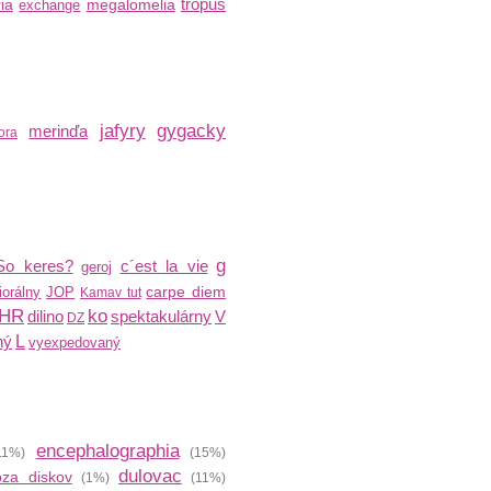
tropus
ia
megalomelia
exchange
jafyry
gygacky
merinďa
ora
g
So keres?
c´est la vie
geroj
carpe diem
iorálny
JOP
Kamav tut
HR
ko
dilino
spektakulárny
V
DZ
ný
L
vyexpedovaný
encephalographia
11%)
(15%)
dulovac
óza diskov
(1%)
(11%)