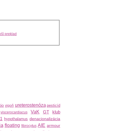
ší preklad
ureterostenóza
tio
pesticíd
vigoň
VaK
GT
klub
viscerocardiacus
1
denacionalizácia
hypothalamus
ia
floating
AIE
armour
fibrocytus