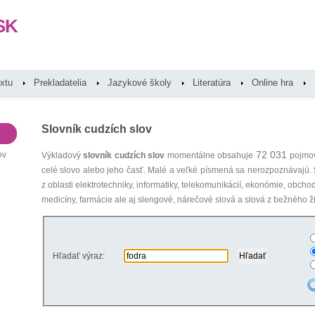
SK
extu
Prekladatelia
Jazykové školy
Literatúra
Online hra
Slovník cudzích slov
72 031
ov
Výkladový
slovník cudzích slov
momentálne obsahuje
pojmov
celé slovo alebo jeho časť. Malé a veľké písmená sa nerozpoznávajú.
z oblasti elektrotechniky, informatiky, telekomunikácií, ekonómie, obcho
medicíny, farmácie ale aj slengové, nárečové slová a slová z bežného ži
Hľadať výraz: