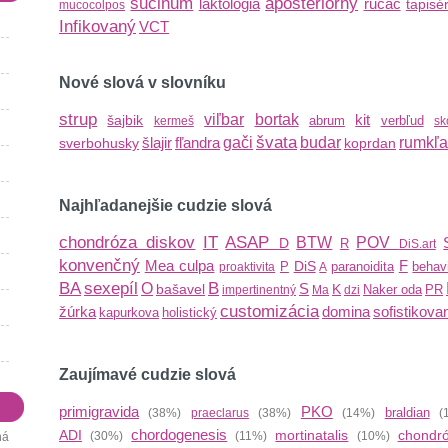
sucinum
aposteriórny
laktologia
rucac
tapisér
mucocolpos
Infikovaný
VCT
Nové slová v slovníku
strup
viľbar
bortak
kit
šajbik
abrum
verbľud
kermeš
sk
švata
šlajir
fľandra
gači
budar
rumkľa
sverbohusky
koprdan
Najhľadanejšie cudzie slová
chondróza diskov
IT
ASAP
BTW
POV
D
R
DiS.art
konvenčný
Mea culpa
F
DiS
P
paranoidita
behav
proaktivita
A
BA
sexepíl
B
O
S
bašavel
K
Naker oda
PR
impertinentný
Ma
dzi
customizácia
žúrka
domina
sofistikova
kapurkova
holistický
Zaujímavé cudzie slová
primigravida
PKO
braldian
(38%)
praeclarus
(38%)
(14%)
(
chordogenesis
ADI
mortinatalis
chondr
(30%)
(11%)
(10%)
ná