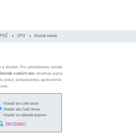
PSČ
UTO
Krstné mená
 a skratiek. Pre vyhľadávanie zadajte
Slovník cudzích slov
obsahuje pojmy
du, práva, potravinárstva, gastronómie,
vota.
hľadať len celé slová
hľadať ako časť slova
hľadať vo výklade pojmov
Ako hľadať?