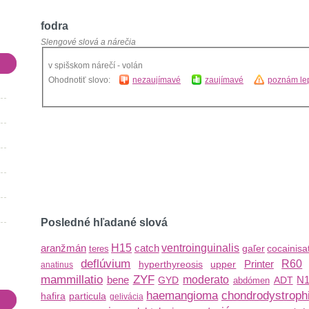
fodra
Slengové slová a nárečia
v spišskom nárečí - volán
Ohodnotiť slovo:
nezaujímavé
zaujímavé
poznám lep
Posledné hľadané slová
aranžmán
H15
catch
ventroinguinalis
gaľer
cocainisa
teres
deflúvium
Printer
R60
hyperthyreosis
upper
anatinus
mammillatio
ZYF
bene
moderato
N1
GYD
ADT
abdómen
haemangioma
chondrodystroph
hafira
particula
gelivácia