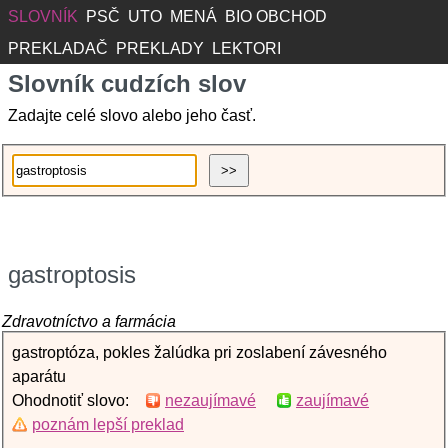
SLOVNÍK
PSČ
UTO
MENÁ
BIO OBCHOD
PREKLADAČ
PREKLADY
LEKTORI
Slovník cudzích slov
Zadajte celé slovo alebo jeho časť.
gastroptosis
Zdravotníctvo a farmácia
gastroptóza, pokles žalúdka pri zoslabení závesného
aparátu
Ohodnotiť slovo:
nezaujímavé
zaujímavé
poznám lepší preklad