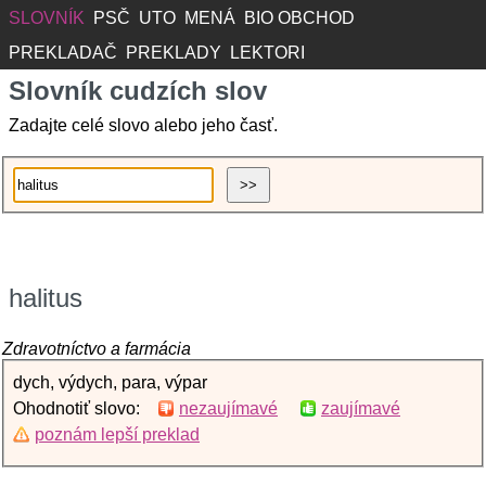
SLOVNÍK
PSČ
UTO
MENÁ
BIO OBCHOD
PREKLADAČ
PREKLADY
LEKTORI
Slovník cudzích slov
Zadajte celé slovo alebo jeho časť.
halitus
Zdravotníctvo a farmácia
dych, výdych, para, výpar
Ohodnotiť slovo:
nezaujímavé
zaujímavé
poznám lepší preklad