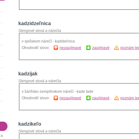
kadzidzeľnica
Slengové slová a nárečia
v spišskom nárečí - kadideľnica
Ohodnotiť slovo:
nezaujímavé
zaujímavé
poznám lep
kadzijak
Slengové slová a nárečia
v šarišsko-zemplínskom nárečí - kade tade
Ohodnotiť slovo:
nezaujímavé
zaujímavé
poznám lep
kadzikeľo
Slengové slová a nárečia
 a