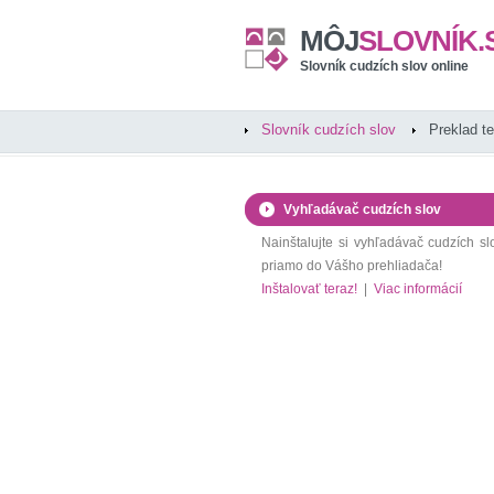
MÔJ
SLOVNÍK.
Slovník cudzích slov online
Slovník cudzích slov
Preklad t
Vyhľadávač cudzích slov
Nainštalujte si vyhľadávač cudzích sl
priamo do Vášho prehliadača!
Inštalovať teraz!
|
Viac informácií