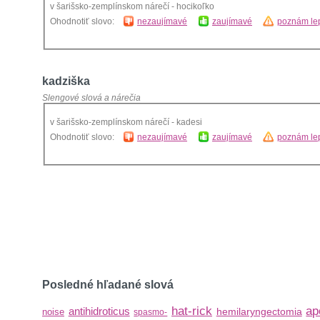
v šarišsko-zemplínskom nárečí - hocikoľko
Ohodnotiť slovo:
nezaujímavé
zaujímavé
poznám lep
kadziška
Slengové slová a nárečia
v šarišsko-zemplínskom nárečí - kadesi
Ohodnotiť slovo:
nezaujímavé
zaujímavé
poznám lep
Posledné hľadané slová
hat-rick
ap
antihidroticus
hemilaryngectomia
noise
spasmo-