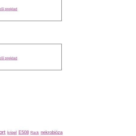
ší preklad
ší preklad
ort
E508
nekrobióza
kripel
Rack