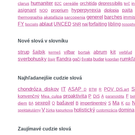
humaniter
orchitída
depressibilis
clarus
cereálie
i
B2C
terč
hyperpyrexia
asignant
proprium
diplopia
pajta
NOO
generel
barches
immis
akatafázia
sarcopenia
thermographia
ablaut
FY
UNCED
naj
forfaiting
libling
SNR
fascialis
nosoph
Nové slová v slovníku
strup
kit
šajbik
viľbar
abrum
bortak
verbľud
kermeš
sverbohusky
rumkľ
fľandra
gači
švata
budar
koprdan
šlajir
Najhľadanejšie cudzie slová
chondróza diskov
IT
S
ASAP
POV
DiS.art
D
BTW
R
proaktivita
konvenčný
P
F
Mea culpa
DiS
A
paranoidita
be
bašavel
Ma
N
sexepíl
impertinentný
diem
B
S
O
K
BA
dzi
V
holistický
domina
spektakulárny
žúrka
kapurkova
customizácia
Zaujímavé cudzie slová