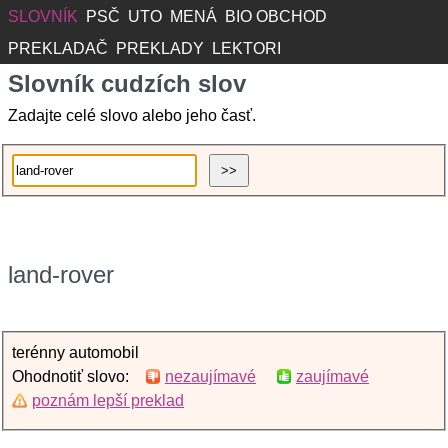
SLOVNÍK
PSČ
UTO
MENÁ
BIO OBCHOD
PREKLADAČ
PREKLADY
LEKTORI
Slovník cudzích slov
Zadajte celé slovo alebo jeho časť.
land-rover
terénny automobil
Ohodnotiť slovo:
nezaujímavé
zaujímavé
poznám lepší preklad