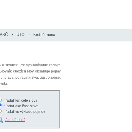
PSČ
UTO
Krstné mená
 a skratiek. Pre vyhľadávanie zadajte
Slovník cudzích slov
obsahuje pojmy
du, práva, potravinárstva, gastronómie,
vota.
hľadať len celé slová
hľadať ako časť slova
hľadať vo výklade pojmov
Ako hľadať?