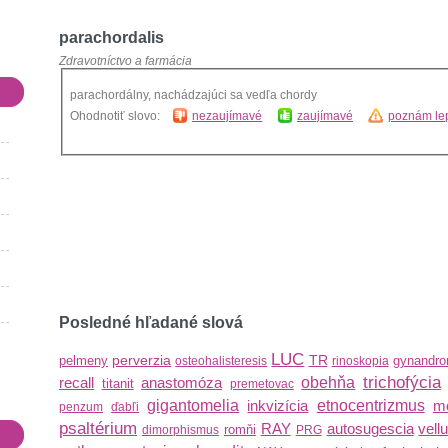
parachordalis
Zdravotníctvo a farmácia
parachordálny, nachádzajúci sa vedľa chordy
Ohodnotiť slovo:
nezaujímavé
zaujímavé
poznám lep
Posledné hľadané slová
LUC
perverzia
TR
pelmeny
gynandro
osteohalisteresis
rinoskopia
trichofýcia
recall
anastomóza
obehňa
titanit
premetovac
gigantomelia
inkvizícia
etnocentrizmus
m
penzum
ďabľi
psaltérium
RAY
autosugescia
vell
romňi
dimorphismus
PRG