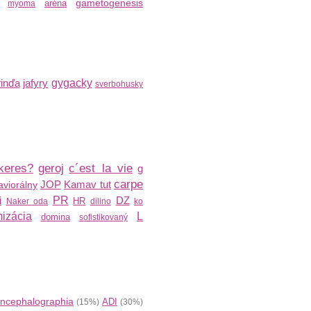
gametogenesis
aréna
myoma
inďa
jafyry
gygacky
sverbohusky
keres?
geroj
c´est la vie
g
carpe
JOP
Kamav tut
viorálny
i
PR
DZ
HR
Naker oda
dilino
ko
izácia
L
domina
sofistikovaný
ncephalographia
ADI
(15%)
(30%)