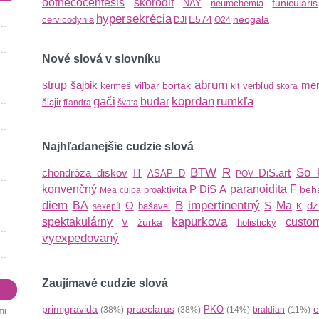
oothecocentesis
skorodit
funicularis
NAY
neurochémia
hypersekrécia
E574
neogala
cervicodynia
DJI
O24
Nové slová v slovníku
abrum
strup
šajbik
mer
viľbar
bortak
kermeš
verbľud
kit
skora
gači
koprdan
rumkľa
budar
šlajir
fľandra
švata
Najhľadanejšie cudzie slová
BTW
R
So 
chondróza diskov
IT
DiS.art
ASAP
D
POV
konvenčný
P
DiS
A
paranoidita
F
beha
proaktivita
Mea culpa
diem
B
impertinentný
BA
O
S
Ma
dz
bašavel
sexepíl
K
kapurkova
spektakulárny
custom
žúrka
V
holistický
vyexpedovaný
Zaujímavé cudzie slová
primigravida
praeclarus
e
PKO
(38%)
(38%)
(14%)
braldian
(11%)
mi