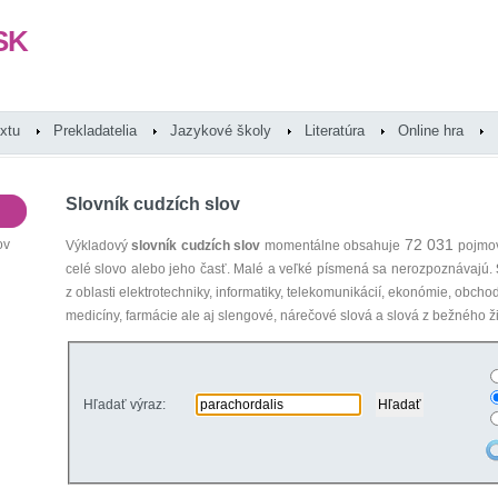
SK
extu
Prekladatelia
Jazykové školy
Literatúra
Online hra
Slovník cudzích slov
72 031
ov
Výkladový
slovník cudzích slov
momentálne obsahuje
pojmov
celé slovo alebo jeho časť. Malé a veľké písmená sa nerozpoznávajú.
z oblasti elektrotechniky, informatiky, telekomunikácií, ekonómie, obcho
medicíny, farmácie ale aj slengové, nárečové slová a slová z bežného ži
Hľadať výraz: