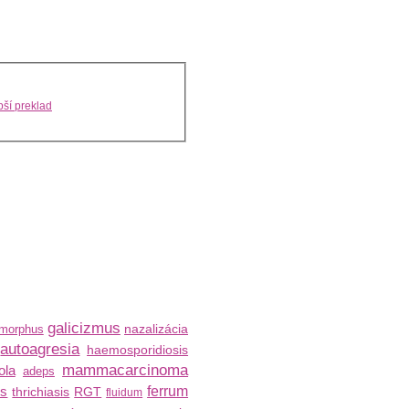
ší preklad
galicizmus
nazalizácia
morphus
autoagresia
haemosporidiosis
mammacarcinoma
ola
adeps
us
ferrum
thrichiasis
RGT
fluidum