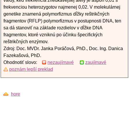
vtedy, keď frekvencia zriedkavejšej alely je aspoň 0,01 s
frekvenciou heterozygotov najmenej 0,02. V molekulárnej
genetike znamená polymorfizmus dĺžky reštrikčných
fragmentov (RFLP) polymorfizmus v postupnosti DNA, ten
sa dá stanoviť na základe rozdielov v dĺžke DNA
fragmentov, ktoré vzniknú po účinku špecifických
reštrikčných enzýmov.
Zdroj: Doc. MVDr. Janka Poráčová, PhD., Doc. Ing. Danica
Fazekašová, PhD.
Ohodnotiť slovo:
nezaujímavé
zaujímavé
poznám lepší preklad
hore