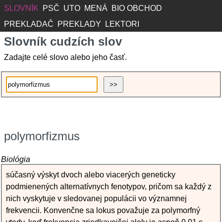
SLOVNÍK
PSČ
UTO
MENÁ
BIO OBCHOD
PREKLADAČ
PREKLADY
LEKTORI
Slovník cudzích slov
Zadajte celé slovo alebo jeho časť.
polymorfizmus
Biológia
súčasný výskyt dvoch alebo viacerých geneticky
podmienených alternatívnych fenotypov, pričom sa každý z
nich vyskytuje v sledovanej populácii vo významnej
frekvencii. Konvenčne sa lokus považuje za polymorfný