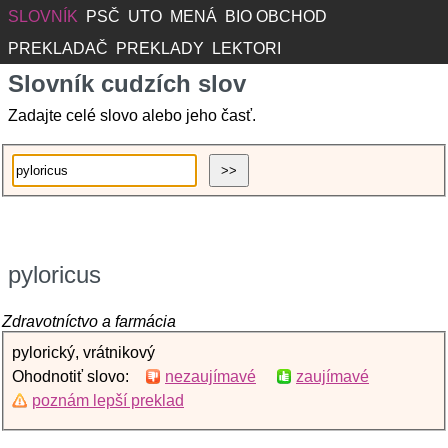
SLOVNÍK
PSČ
UTO
MENÁ
BIO OBCHOD
PREKLADAČ
PREKLADY
LEKTORI
Slovník cudzích slov
Zadajte celé slovo alebo jeho časť.
pyloricus
Zdravotníctvo a farmácia
pylorický, vrátnikový
Ohodnotiť slovo:
nezaujímavé
zaujímavé
poznám lepší preklad