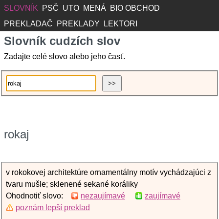
SLOVNÍK
PSČ
UTO
MENÁ
BIO OBCHOD
PREKLADAČ
PREKLADY
LEKTORI
Slovník cudzích slov
Zadajte celé slovo alebo jeho časť.
rokaj
v rokokovej architektúre ornamentálny motív vychádzajúci z
tvaru mušle; sklenené sekané koráliky
Ohodnotiť slovo:
nezaujímavé
zaujímavé
poznám lepší preklad