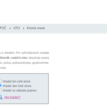
PSČ
UTO
Krstné mená
 a skratiek. Pre vyhľadávanie zadajte
Slovník cudzích slov
obsahuje pojmy
du, práva, potravinárstva, gastronómie,
vota.
hľadať len celé slová
hľadať ako časť slova
hľadať vo výklade pojmov
Ako hľadať?