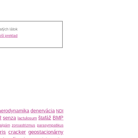
atých látok
ší preklad
aerodynamika
denervácia
NDI
R
senza
štafáž
BMP
lactulosum
algám
zoroastrizmus
parasympatikus
ris
cracker
geostacionárny