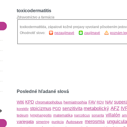
toxicodermatitis
Zdravotníctvo a farmácia
toxikodermatitída, zápalové kožné prejavy vyvolané pôsobením jedov
Ohodnotiť slovo:
nezaujímavé
zaujímavé
poznám lep
Posledné hľadané slová
KPD
super
hemiatrophia
FAV
NAV
W86
chromatophobus
RDV
metabolický
AFZ
stoicizmus
senzitivita
IV
PGD
korektív
villalón
matematika
tedeum
lymphangoitis
narcoticus
sonanta
am
unguicula
variegata
merosmia
Autosave
simering
punkcia