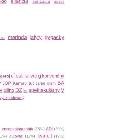
exio
aliancia
senzácia
aušus
merinďa
gygacky
jafyry
ora
c´est la vie
g
konvenčný
geroj
y
BA
JOP
Kamav tut
carpe diem
DZ
dilino
spektakulárny
V
R
ko
vyexpedovaný
ADI
)
encephalographia
(15%)
(30%)
kvarcit
1%)
dulovac
(11%)
(19%)