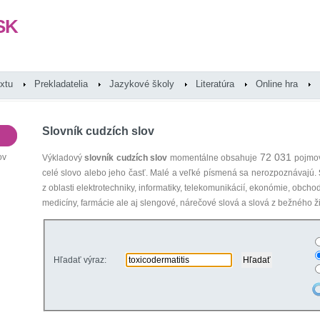
SK
extu
Prekladatelia
Jazykové školy
Literatúra
Online hra
Slovník cudzích slov
72 031
ov
Výkladový
slovník cudzích slov
momentálne obsahuje
pojmov
celé slovo alebo jeho časť. Malé a veľké písmená sa nerozpoznávajú.
z oblasti elektrotechniky, informatiky, telekomunikácií, ekonómie, obcho
medicíny, farmácie ale aj slengové, nárečové slová a slová z bežného ži
Hľadať výraz: