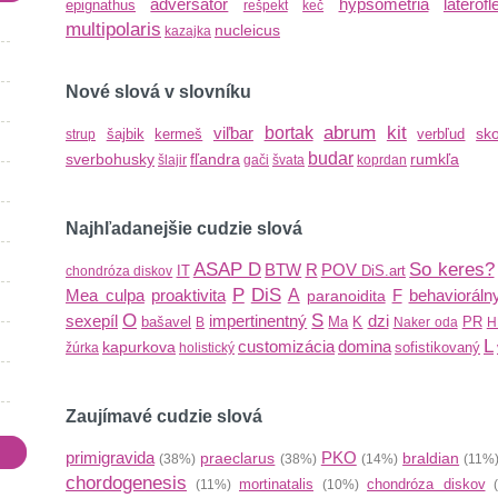
adversator
hypsometria
laterofl
epignathus
rešpekt
keč
multipolaris
nucleicus
kazajka
Nové slová v slovníku
abrum
kit
viľbar
bortak
sk
šajbik
kermeš
verbľud
strup
budar
sverbohusky
fľandra
rumkľa
šlajir
gači
švata
koprdan
Najhľadanejšie cudzie slová
ASAP
D
So keres?
BTW
R
POV
IT
DiS.art
chondróza diskov
P
DiS
Mea culpa
proaktivita
A
F
behavioráln
paranoidita
O
S
sexepíl
impertinentný
dzi
bašavel
Ma
K
PR
B
Naker oda
H
L
customizácia
domina
kapurkova
sofistikovaný
žúrka
holistický
Zaujímavé cudzie slová
primigravida
PKO
praeclarus
braldian
(38%)
(38%)
(14%)
(11%
chordogenesis
mortinatalis
chondróza diskov
(11%)
(10%)
(