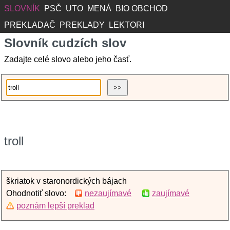
SLOVNÍK
PSČ
UTO
MENÁ
BIO OBCHOD
PREKLADAČ
PREKLADY
LEKTORI
Slovník cudzích slov
Zadajte celé slovo alebo jeho časť.
troll
škriatok v staronordických bájach
Ohodnotiť slovo:
nezaujímavé
zaujímavé
poznám lepší preklad