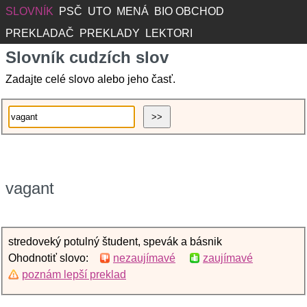
SLOVNÍK
PSČ
UTO
MENÁ
BIO OBCHOD
PREKLADAČ
PREKLADY
LEKTORI
Slovník cudzích slov
Zadajte celé slovo alebo jeho časť.
vagant
stredoveký potulný študent, spevák a básnik
Ohodnotiť slovo:
nezaujímavé
zaujímavé
poznám lepší preklad